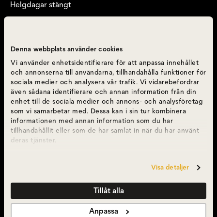
Helgdagar stängt
Följ oss
Denna webbplats använder cookies
Vi använder enhetsidentifierare för att anpassa innehållet
och annonserna till användarna, tillhandahålla funktioner för
sociala medier och analysera vår trafik. Vi vidarebefordrar
även sådana identifierare och annan information från din
enhet till de sociala medier och annons- och analysföretag
som vi samarbetar med. Dessa kan i sin tur kombinera
Kundservice
informationen med annan information som du har
tillhandahållit eller som de har samlat in när du har använt
deras tjänster.
Kundservice
Visa detaljer
Kontakta Front of Sweden
Tillåt alla
Om Front of Sweden
Anpassa