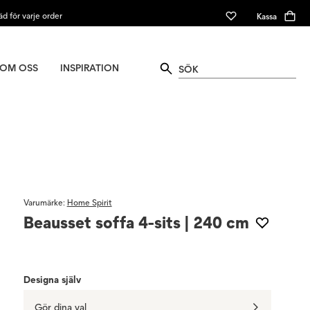
äd för varje order
Kassa
OM OSS
INSPIRATION
Varumärke
:
Home Spirit
Beausset soffa 4-sits | 240 cm
Designa själv
Gör dina val