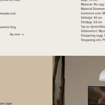
Material
:
No-sag 
Material Stomme
Levereras som
:
M
 omtanke och
Sitthöjd
:
42 cm
Sittdjup
:
63 cm
Typ av dynor/kläd
 samma färg.
Sittkomfort
:
Myc
läs mer
Stoppning rygg
:
g.
Stoppning sits
:
P
n. Då heter den
pen äger