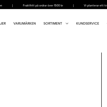
on
|
Fraktfritt på ordrar över 1500 kr
|
Vi planterar ett tr
JER
VARUMÄRKEN
SORTIMENT
KUNDSERVICE