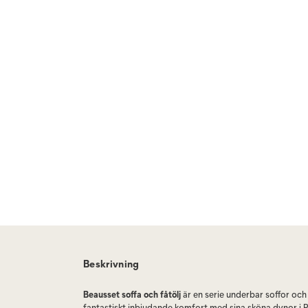
Beskrivning
Beausset soffa och fåtölj
är en serie underbar soffor och
fantastiskt inbjudande komfort med sina sköna dynor i 