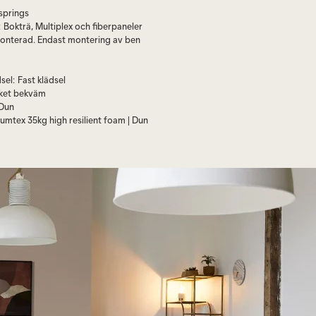
springs
:
Bokträ, Multiplex och fiberpaneler
onterad. Endast montering av ben
sel
:
Fast klädsel
ket bekväm
Dun
lumtex 35kg high resilient foam | Dun