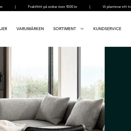
on
|
Fraktfritt på ordrar över 1500 kr
|
Vi planterar ett tr
JER
VARUMÄRKEN
SORTIMENT
KUNDSERVICE