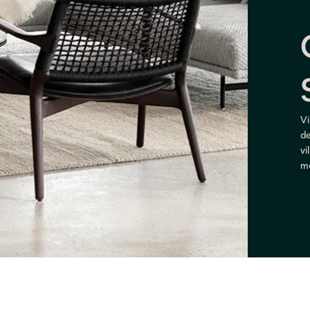
Vi
de
vi
me
pr
sk