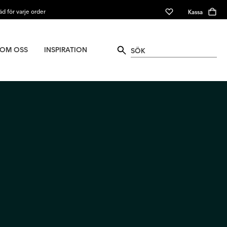
äd för varje order
Kassa
OM OSS
INSPIRATION