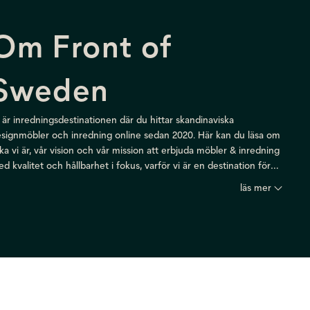
Om Front of
Sweden
 är inredningsdestinationen där du hittar skandinaviska
signmöbler och inredning online sedan 2020. Här kan du läsa om
lka vi är, vår vision och vår mission att erbjuda möbler & inredning
d kvalitet och hållbarhet i fokus, varför vi är en destination för
emiuminredning och skandinavisk inredning online och vad som
läs mer
iljer oss från andra.