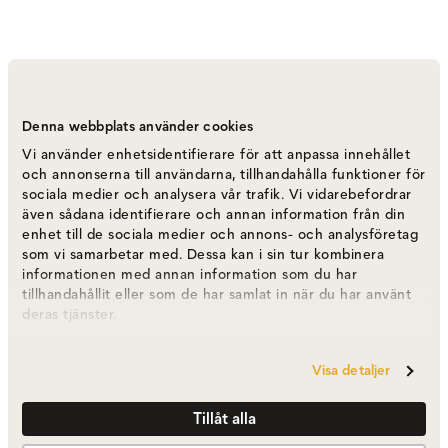
Vipp 523 Vägglampa | Svart
Denna webbplats använder cookies
Varumärke
:
Vipp
Vi använder enhetsidentifierare för att anpassa innehållet
och annonserna till användarna, tillhandahålla funktioner för
sociala medier och analysera vår trafik. Vi vidarebefordrar
Välj modell
523 Vägglampa | Svart
även sådana identifierare och annan information från din
enhet till de sociala medier och annons- och analysföretag
som vi samarbetar med. Dessa kan i sin tur kombinera
523 Vägglampa | Svart
3 795 kr
informationen med annan information som du har
tillhandahållit eller som de har samlat in när du har använt
deras tjänster.
524 Väggspot | Svart
2 995 kr
Visa detaljer
Tillåt alla
524 Väggspot | Warm Grey
2 995 kr