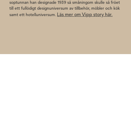
soptunnan han designade 1939 så småningom skulle så fröet
till ett fullödigt designuniversum av tillbehör, möbler och kök
Läs mer om Vipp story här.
samt ett hotelluniversum.