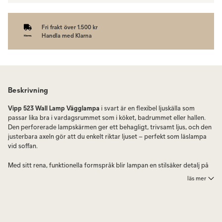
Fri frakt över 1.500 kr
Handla med Klarna
Beskrivning
Vipp 523 Wall Lamp Vägglampa
i svart är en flexibel ljuskälla som
passar lika bra i vardagsrummet som i köket, badrummet eller hallen.
Den perforerade lampskärmen ger ett behagligt, trivsamt ljus, och den
justerbara axeln gör att du enkelt riktar ljuset – perfekt som läslampa
vid soffan.
Med sitt rena, funktionella formspråk blir lampan en stilsäker detalj på
väggen. Finns även i en mindre storlek (Vipp 522).
läs mer
Vipp har ett fantastiskt utbud av vägghängda lampor som kommer att
sätta pricken över i:et i ditt hem. Du kan välja mellan flera olika
alternativ, var och en med sin unika design och stil: