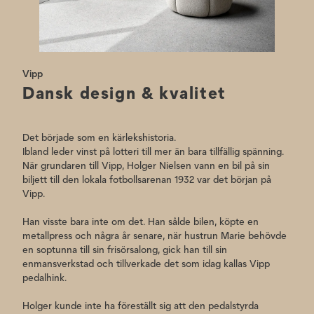
produkter, behöver du inte oroa dig. Vi har bifogat en detaljerad PDF
under Specifikation som kommer att guida dig genom
monteringsprocessen.
Vipp
Dansk design & kvalitet
Det började som en kärlekshistoria.
Ibland leder vinst på lotteri till mer än bara tillfällig spänning.
När grundaren till Vipp, Holger Nielsen vann en bil på sin
biljett till den lokala fotbollsarenan 1932 var det början på
Vipp.
Han visste bara inte om det. Han sålde bilen, köpte en
metallpress och några år senare, när hustrun Marie behövde
en soptunna till sin frisörsalong, gick han till sin
enmansverkstad och tillverkade det som idag kallas Vipp
pedalhink.
Holger kunde inte ha föreställt sig att den pedalstyrda