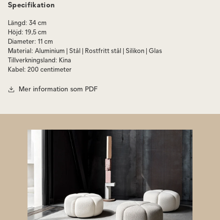
Specifikation
Vipp 522 Vägglampa - En elegant och stilren lampa som kommer
att sprida ett behagligt ljus i ditt rum.
Längd
:
34 cm
Vipp 523 Vägglampa - En modern och trendig lampa som
Höjd
:
19,5 cm
kommer att bli en snygg detalj på din vägg.
Diameter
:
11 cm
Vipp 524 Väggspot i svart - En snygg och sofistikerad
Material
:
Aluminium | Stål | Rostfritt stål | Silikon | Glas
spotlampa som kan riktas för att lysa upp specifika områden.
Tillverkningsland
:
Kina
Vipp 524 Väggspot i vit - En stilren och elegant spotlampa som
Kabel
:
200 centimeter
kommer att ge en mjuk och behaglig belysning.
Mer information som PDF
Alla lampor är tillverkade av högkvalitativ aluminium med en
pulverlackerad yta, vilket ger dem både en snygg finish och lång
hållbarhet. Lampskärmen med matt glas är perforerad för att skapa en
behaglig spridning av ljuset och skapa en stämningsfull atmosfär. Med
en IP-klassificering på 20 kan du vara trygg med att dessa lampor är
lämpliga för ditt hem.
För bästa resultat rekommenderar vi att använda en LED-lampa med en
effekt på 470 lumen och en varmtonad färgtemperatur på 2700K.
Lamporna är kompatibla med glödlampor i energiklass A++ till E samt
E14-lampor med en maximal effekt på 15W, vilket ger dig flexibilitet när
det gäller att välja den ljuskälla som passar dig bäst.
Och om du har några frågor om hur man monterar dessa fantastiska