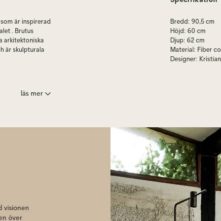
som är inspirerad
Bredd
:
90,5 cm
alet . Brutus
Höjd
:
60 cm
 arkitektoniska
Djup
:
62 cm
h är skulpturala
Material
:
Fiber c
Designer
:
Kristia
läs mer
nsen & Tommy
ilket gör att den
en finns i
 visionen
nen över