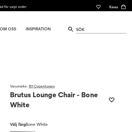
äd för varje order
Kassa
OM OSS
INSPIRATION
Varumärke
:
101 Copenhagen
Brutus Lounge Chair - Bone
White
Välj färg
Bone White