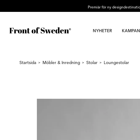
Premiär för ny designdestinati
NYHETER
KAMPAN
Startsida
Möbler & Inredning
Stolar
Loungestolar