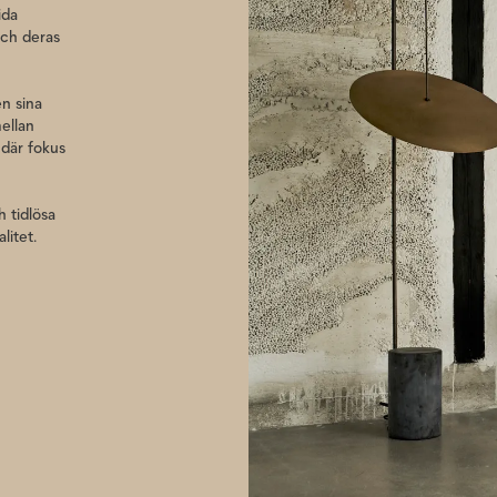
ida
och deras
n sina
ellan
 där fokus
 tidlösa
litet.