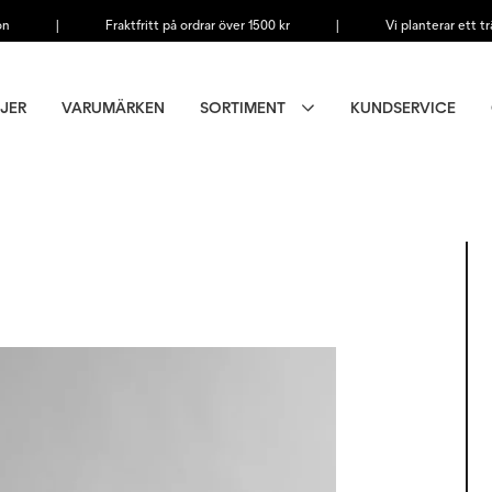
on
|
Fraktfritt på ordrar över 1500 kr
|
Vi planterar ett tr
JER
VARUMÄRKEN
SORTIMENT
KUNDSERVICE