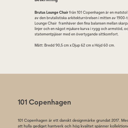
Brutus Lounge Chair
från 101 Copenhagen är en matstol 
av den brutalistiska arkitekturrörelsen i mitten av 1900-t
Lounge Chair framhäver den fina balansen mellan skarpa
linjer och en något mjukare kurva i rygg och armstöd, oc
statementpjäser med en övertygande sittkomfort.
Mått: Bredd 90,5 cm x Djup 62 cm x Höjd 60 cm.
Brutus Lounge Chair är designad av Kristian Sofus Ha
Hyldahl. Lounge Chair är tillverkad i 100% fiberbetong v
passar lika bra utomhus och i uterummet som inomhus. D
färgerna Coffe (brunsvart), White, Dark Grey och Sand.
101 Copenhagen
101 Copenhagen är ett danskt designmärke grundat 2017. Med
att hylla gediget hantverk och hög kvalitet spänner kollektio