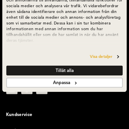
och annonserna till användarna, tillhandahålla funktioner för
sociala medier och analysera vår trafik. Vi vidarebefordrar
Öppettider
även sådana identifierare och annan information från din
enhet till de sociala medier och annons- och analysföretag
som vi samarbetar med. Dessa kan i sin tur kombinera
Webshoppen har öppet dygnet runt.
informationen med annan information som du har
Shop in Shop Mån 10-19, Tis-Fre 10-18, Lör 10-
tillhandahållit eller som de har samlat in när du har använt
16, Sön 11-16
deras tjänster.
Helgdagar stängt
Visa detaljer
Följ oss
Tillåt alla
Anpassa
Kundservice