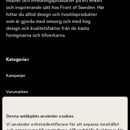
möbler och inredningsprodukter på ett enkelt
och inspirerande sätt hos Front of Sweden. Här
hittar du alltid design och livsstilsprodukter
som är gjorda med omsorg och med hög
design och kvalitetsfaktor från de bästa
formgivarna och tillverkarna.
Kategorier
Kampanjer
Varumärken
Produktkategorier
Denna webbplats använder cookies
Inspiration
Vi använder enhetsidentifierare för att anpassa innehållet