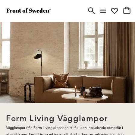
Ferm Living Vägglampor
Vägglampor från Ferm Living skapar en stilfull och inbjudande atmosfär i
alla olika rum. Ferm Living erbjuder ett stort utbud av belysning för vägg,