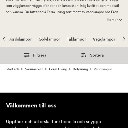
som vägglampor, väggplafonder och lampetter i hög kvalitet och med stil
och känska. Du hittar hela Ferm Living sortiment av vägglampor hos Front
of Sweden.
läs mer
Bordslampor
Golvlampor
Taklampor
Vägglampor
Filtrera
Sortera
Startsida
Varumärken
Ferm Living
Belysning
Vägglampor
Välkommen till oss
Upptäck och utforska funktionella och snygga