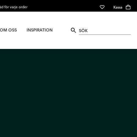
äd för varje order
Kassa
OM OSS
INSPIRATION