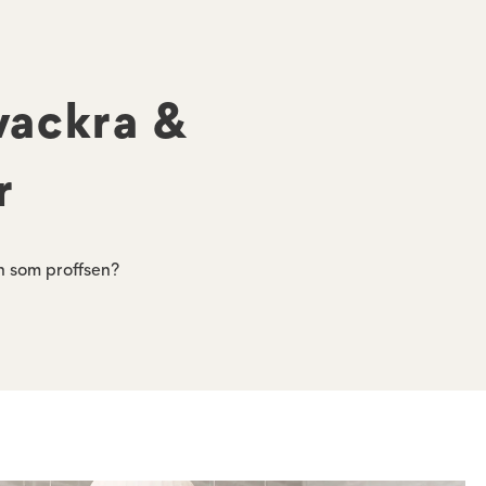
 vackra &
r
an som proffsen?