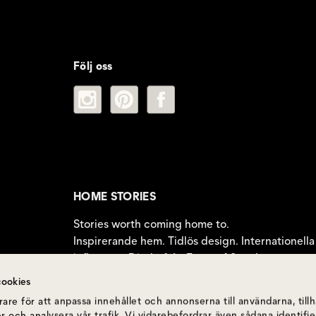
Följ oss
HOME STORIES
Stories worth coming home to.
Inspirerande hem. Tidlös design. Internationella
influenser. Direkt från Front of Sweden.
ookies
are för att anpassa innehållet och annonserna till användarna, till
r och analysera vår trafik. Vi vidarebefordrar även sådana identif