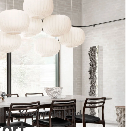
lar - Kvadratiskt bord
kort