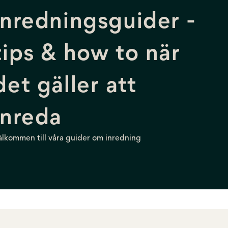
Inredningsguider -
tips & how to när
det gäller att
inreda
älkommen till våra guider om inredning