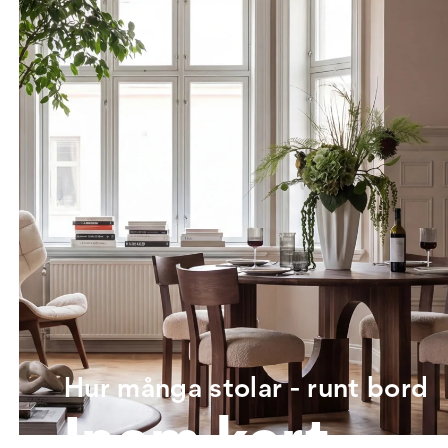
Hur många stolar - runt bord
Inom kort