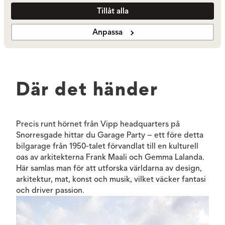
Bordslampa | Small | Grå
Vipp610 Loft Soffa 3-sits |
Vip
Tillåt alla
marmor
Bark Umber/Off White
Cha
Vipp
Vipp
Vipp
Anpassa
5 kr
5 995 kr
54 995 kr
Där det händer
Precis runt hörnet från Vipp headquarters på
Snorresgade hittar du Garage Party – ett före detta
bilgarage från 1950-talet förvandlat till en kulturell
oas av arkitekterna Frank Maali och Gemma Lalanda.
Här samlas man för att utforska världarna av design,
arkitektur, mat, konst och musik, vilket väcker fantasi
och driver passion.