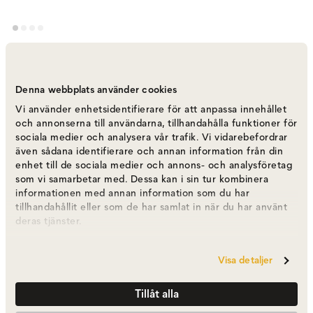
Blagnac soffa 2-Sits |186 cm
Varumärke
:
Home Spirit
Denna webbplats använder cookies
Vi använder enhetsidentifierare för att anpassa innehållet
Välj modell
2-sits | 186 cm
och annonserna till användarna, tillhandahålla funktioner för
sociala medier och analysera vår trafik. Vi vidarebefordrar
även sådana identifierare och annan information från din
2-sits | 186 cm
fr.
30 350 kr
enhet till de sociala medier och annons- och analysföretag
som vi samarbetar med. Dessa kan i sin tur kombinera
informationen med annan information som du har
tillhandahållit eller som de har samlat in när du har använt
Fåtölj | 90 cm
deras tjänster.
fr.
11 830 kr
Visa detaljer
3-sits | 206 cm
fr.
31 660 kr
Tillåt alla