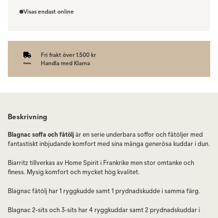
Du beställer produkten efter dina val och omfattas därför inte av
ångerrätten.
Visas endast online
Fri frakt över 1.500 kr
Handla med Klarna
Beskrivning
Blagnac soffa och fåtölj
är en serie underbara soffor och fåtöljer med
fantastiskt inbjudande komfort med sina många generösa kuddar i dun.
Biarritz tillverkas av Home Spirit i Frankrike men stor omtanke och
finess. Mysig komfort och mycket hög kvalitet.
Blagnac fåtölj har 1 ryggkudde samt 1 prydnadskudde i samma färg.
Blagnac 2-sits och 3-sits har 4 ryggkuddar samt 2 prydnadskuddar i