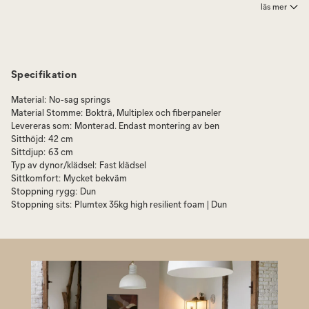
samma färg.
läs mer
Blagnac 4-sits har 5 ryggkuddar samt 2 prydnadskuddar i samma färg.
Motsvarande modell finns även med stora plymåer i ryggen. Då heter
den
Beausset och finns på egen sida.
Specifikation
Material
:
No-sag springs
Material Stomme
:
Bokträ, Multiplex och fiberpaneler
Levereras som
:
Monterad. Endast montering av ben
Sitthöjd
:
42 cm
Sittdjup
:
63 cm
Typ av dynor/klädsel
:
Fast klädsel
Sittkomfort
:
Mycket bekväm
Stoppning rygg
:
Dun
Stoppning sits
:
Plumtex 35kg high resilient foam | Dun