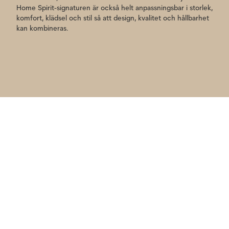
Home Spirit-signaturen är också helt anpassningsbar i storlek,
komfort, klädsel och stil så att design, kvalitet och hållbarhet
kan kombineras.