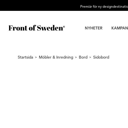
Premiär för ny designdestinati
NYHETER
KAMPAN
Startsida
Möbler & Inredning
Bord
Sidobord