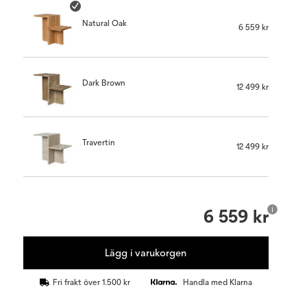
Natural Oak
6 559 kr
Dark Brown
12 499 kr
Travertin
12 499 kr
6 559 kr
Lägg i varukorgen
Fri frakt över 1.500 kr
Handla med Klarna