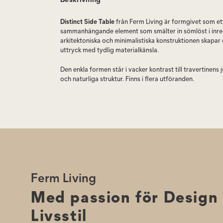
Distinct Side Table
från Ferm Living är formgivet som et
sammanhängande element som smälter in sömlöst i inre
arkitektoniska och minimalistiska konstruktionen skapar
uttryck med tydlig materialkänsla.
Den enkla formen står i vacker kontrast till travertinens
och naturliga struktur. Finns i flera utföranden.
Sidobordet är tillverkat i travertin, ett naturmaterial me
skiftningar i färg och struktur. Variationerna gör varje 
Distinct unikt och ger bordet en helt egen karaktär.
Skötselråd:
Torkas av med en lätt fuktad trasa.
Ferm Living
Med passion för Design
Livsstil