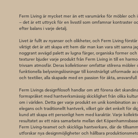
Ferm Living är mycket mer än ett varumärke för möbler och 
– det är ett uttryck för en livsstil som omfamnar kontraster o
efter balans i varje detalj.
Livet är fullt av nyanser och olikheter, och Ferm Living förstår
viktigt det är att skapa ett hem där man kan vara sitt sanna j
noggrant avvägd palett av lugna färger, organiska former och
texturer bjuder varje produkt från Ferm Living in till en harm
trivsam atmosfär. Deras kollektioner omfattar stilrena möbler
funktionella belysningslösningar till konstnärligt utformade a
och textilier, alla skapade med en passion för äkta, ansvarsfull
Ferm Livings designfilosofi handlar om att förena det skandin
formspråket med hantverksmässig skicklighet från olika kultur
om i världen. Detta ger varje produkt en unik kombination a
elegans och traditionellt hantverk, vilket gör det enkelt för d
kund att skapa ett personligt hem med karaktär. Varje kollekti
resultatet av ett nära samarbete mellan det Köpenhamnsbas
Ferm Living-teamet och skickliga hantverkare, där de tillsam
utforskar nya designmöjligheter och hållbara produktionsmet