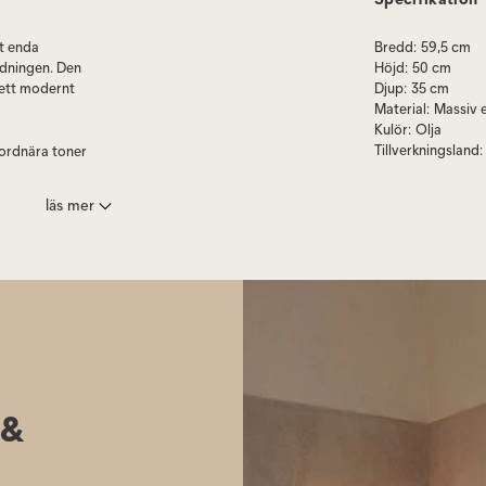
t enda
Bredd
:
59,5 cm
dningen. Den
Höjd
:
50 cm
 ett modernt
Djup
:
35 cm
Material
:
Massiv 
Kulör
:
Olja
Tillverkningsland
:
 jordnära toner
läs mer
d naturliga
exemplar av
 &