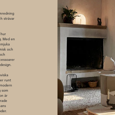
inredning
ch strävar
 hur
ag. Med en
 mjuka
onisk och
 och
ccessoarer
 design.
aviska
er runt
v modern
ig som
on är
erade
mans
oder.