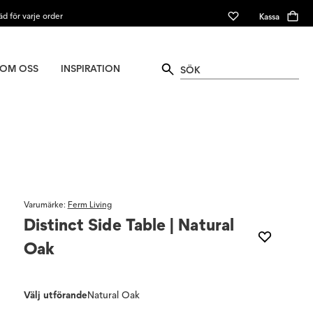
äd för varje order
Kassa
OM OSS
INSPIRATION
Varumärke
:
Ferm Living
Distinct Side Table | Natural
Oak
Välj utförande
Natural Oak