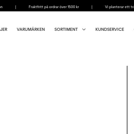
on
|
Fraktfritt på ordrar över 1500 kr
|
Vi planterar ett tr
JER
VARUMÄRKEN
SORTIMENT
KUNDSERVICE