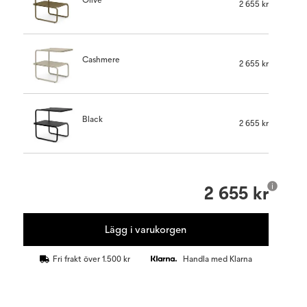
2 655 kr
Cashmere
2 655 kr
Black
2 655 kr
2 655 kr
Lägg i varukorgen
Fri frakt över 1.500 kr
Handla med Klarna