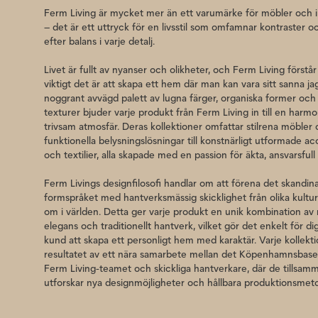
Ferm Living är mycket mer än ett varumärke för möbler och 
– det är ett uttryck för en livsstil som omfamnar kontraster o
efter balans i varje detalj.
Livet är fullt av nyanser och olikheter, och Ferm Living förstår
viktigt det är att skapa ett hem där man kan vara sitt sanna j
noggrant avvägd palett av lugna färger, organiska former och
texturer bjuder varje produkt från Ferm Living in till en harm
trivsam atmosfär. Deras kollektioner omfattar stilrena möbler
funktionella belysningslösningar till konstnärligt utformade a
och textilier, alla skapade med en passion för äkta, ansvarsfull
Ferm Livings designfilosofi handlar om att förena det skandin
formspråket med hantverksmässig skicklighet från olika kultur
om i världen. Detta ger varje produkt en unik kombination a
elegans och traditionellt hantverk, vilket gör det enkelt för d
kund att skapa ett personligt hem med karaktär. Varje kollekti
resultatet av ett nära samarbete mellan det Köpenhamnsbas
Ferm Living-teamet och skickliga hantverkare, där de tillsam
utforskar nya designmöjligheter och hållbara produktionsmet