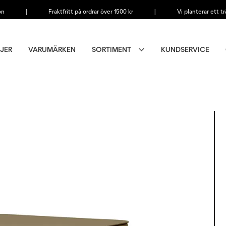
on
|
Fraktfritt på ordrar över 1500 kr
|
Vi planterar ett tr
JER
VARUMÄRKEN
SORTIMENT
KUNDSERVICE