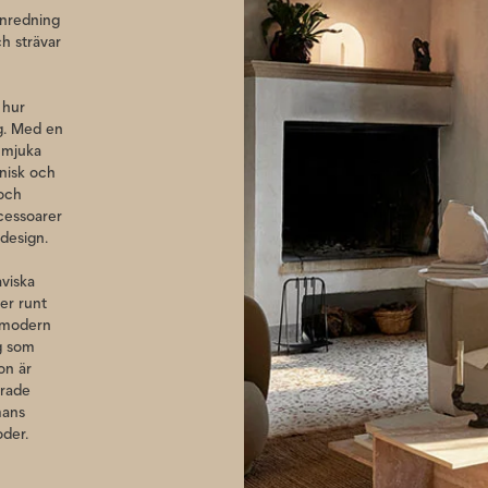
inredning
ch strävar
 hur
ag. Med en
 mjuka
onisk och
 och
ccessoarer
 design.
aviska
er runt
v modern
ig som
on är
erade
mans
oder.