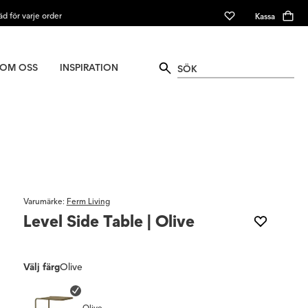
äd för varje order
Kassa
OM OSS
INSPIRATION
Varumärke
:
Ferm Living
Level Side Table | Olive
Välj färg
Olive
Olive