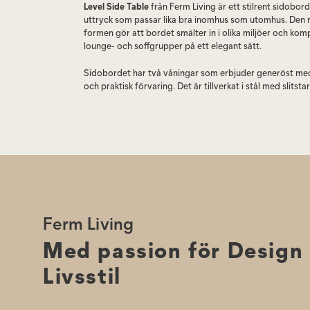
Level Side Table
från Ferm Living är ett stilrent sidobo
uttryck som passar lika bra inomhus som utomhus. Den m
formen gör att bordet smälter in i olika miljöer och kom
lounge- och soffgrupper på ett elegant sätt.
Sidobordet har två våningar som erbjuder generöst me
och praktisk förvaring. Det är tillverkat i stål med slitsta
anpassad för utomhusbruk och finns i flera färger.
Den tåliga konstruktionen gör det idealiskt för terrass, b
trädgård – samtidigt som det fungerar lika elegant i v
Skötselråd:
Torka av med fuktig trasa.
Observera:
Sidobordet bör förvaras inomhus under höst
att bevara finish och livslängd.
Ferm Living
Med passion för Design
Livsstil