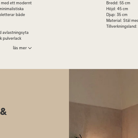
rd med ett modernt
Bredd
:
55 cm
inimalistiska
Höjd
:
45 cm
pletterar både
Djup
:
35 cm
Material
:
Stål me
Tillverkningsland
:
d avlastningsyta
rk pulverlack
läs mer
alkong eller
ardagsrummet.
 och vinter för
 &