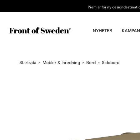
Premiär för ny designdestinati
NYHETER
KAMPAN
Startsida
Möbler & Inredning
Bord
Sidobord