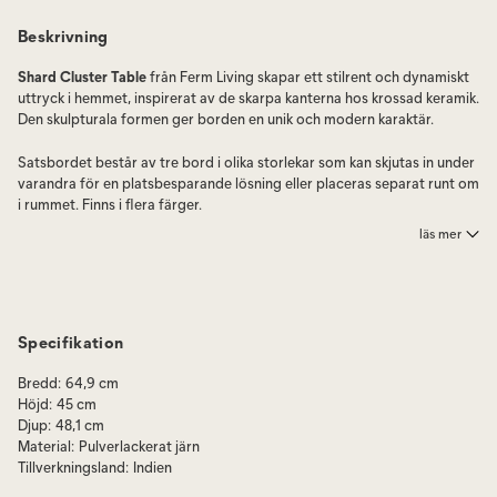
Beskrivning
Shard Cluster Table
från Ferm Living skapar ett stilrent och dynamiskt
uttryck i hemmet, inspirerat av de skarpa kanterna hos krossad keramik.
Den skulpturala formen ger borden en unik och modern karaktär.
Satsbordet består av tre bord i olika storlekar som kan skjutas in under
varandra för en platsbesparande lösning eller placeras separat runt om
i rummet. Finns i flera färger.
läs mer
Satsbordet Shard från Ferm Living består av tre bord i olika storlekar.
Borden är tillverkade i pulverlackerat järn och kan användas
tillsammans eller var för sig.
Skötselråd:
Torkas av med en lätt fuktad trasa.
Specifikation
Mått:
Bredd
:
64,9 cm
Höjd
:
45 cm
Litet: H 35 × B 46 × D 32 cm
Djup
:
48,1 cm
Material
:
Pulverlackerat järn
Mellan: H 40 × B 58,8 × D 41,5 cm
Tillverkningsland
:
Indien