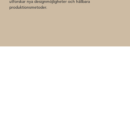
utforskar nya designmöjligheter och hållbara
produktionsmetoder.