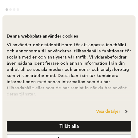
Shard Cluster Table | Black
Varumärke
:
Ferm Living
Denna webbplats använder cookies
Vi använder enhetsidentifierare för att anpassa innehållet
Välj färg
Black
och annonserna till användarna, tillhandahålla funktioner för
sociala medier och analysera vår trafik. Vi vidarebefordrar
även sådana identifierare och annan information från din
Black
8 589 kr
enhet till de sociala medier och annons- och analysföretag
som vi samarbetar med. Dessa kan i sin tur kombinera
informationen med annan information som du har
tillhandahållit eller som de har samlat in när du har använt
Cashmere
deras tjänster.
8 589 kr
Visa detaljer
8 589 kr
Tillåt alla