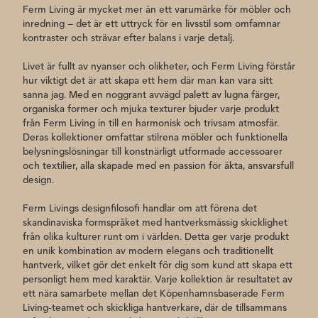
Ferm Living är mycket mer än ett varumärke för möbler och
inredning – det är ett uttryck för en livsstil som omfamnar
kontraster och strävar efter balans i varje detalj.
Livet är fullt av nyanser och olikheter, och Ferm Living förstår
hur viktigt det är att skapa ett hem där man kan vara sitt
sanna jag. Med en noggrant avvägd palett av lugna färger,
organiska former och mjuka texturer bjuder varje produkt
från Ferm Living in till en harmonisk och trivsam atmosfär.
Deras kollektioner omfattar stilrena möbler och funktionella
belysningslösningar till konstnärligt utformade accessoarer
och textilier, alla skapade med en passion för äkta, ansvarsfull
design.
Ferm Livings designfilosofi handlar om att förena det
skandinaviska formspråket med hantverksmässig skicklighet
från olika kulturer runt om i världen. Detta ger varje produkt
en unik kombination av modern elegans och traditionellt
hantverk, vilket gör det enkelt för dig som kund att skapa ett
personligt hem med karaktär. Varje kollektion är resultatet av
ett nära samarbete mellan det Köpenhamnsbaserade Ferm
Living-teamet och skickliga hantverkare, där de tillsammans