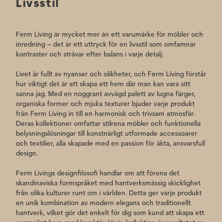
Livsstil
Ferm Living är mycket mer än ett varumärke för möbler och
inredning – det är ett uttryck för en livsstil som omfamnar
kontraster och strävar efter balans i varje detalj.
Livet är fullt av nyanser och olikheter, och Ferm Living förstår
hur viktigt det är att skapa ett hem där man kan vara sitt
sanna jag. Med en noggrant avvägd palett av lugna färger,
organiska former och mjuka texturer bjuder varje produkt
från Ferm Living in till en harmonisk och trivsam atmosfär.
Deras kollektioner omfattar stilrena möbler och funktionella
belysningslösningar till konstnärligt utformade accessoarer
och textilier, alla skapade med en passion för äkta, ansvarsfull
design.
Ferm Livings designfilosofi handlar om att förena det
skandinaviska formspråket med hantverksmässig skicklighet
från olika kulturer runt om i världen. Detta ger varje produkt
en unik kombination av modern elegans och traditionellt
hantverk, vilket gör det enkelt för dig som kund att skapa ett