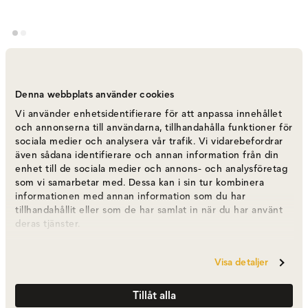
Slope BarnTable | Storm
Varumärke
:
Ferm Living
Denna webbplats använder cookies
Vi använder enhetsidentifierare för att anpassa innehållet
Välj färg
Storm
och annonserna till användarna, tillhandahålla funktioner för
sociala medier och analysera vår trafik. Vi vidarebefordrar
även sådana identifierare och annan information från din
Storm
3 125 kr
enhet till de sociala medier och annons- och analysföretag
som vi samarbetar med. Dessa kan i sin tur kombinera
informationen med annan information som du har
tillhandahållit eller som de har samlat in när du har använt
Cashmere
deras tjänster.
3 125 kr
Visa detaljer
3 125 kr
Tillåt alla