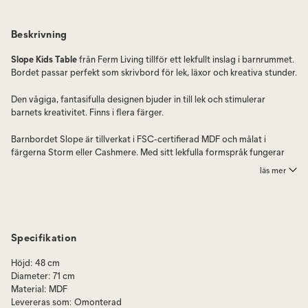
Beskrivning
Slope Kids Table
från Ferm Living tillför ett lekfullt inslag i barnrummet.
Bordet passar perfekt som skrivbord för lek, läxor och kreativa stunder.
Den vågiga, fantasifulla designen bjuder in till lek och stimulerar
barnets kreativitet. Finns i flera färger.
Barnbordet Slope är tillverkat i FSC-certifierad MDF och målat i
färgerna Storm eller Cashmere. Med sitt lekfulla formspråk fungerar
det både som en dekorativ inredningsdetalj och som ett praktiskt bord
läs mer
för lek, läxläsning och kreativa stunder.
Skötselråd:
Torkas av med en lätt fuktad trasa.
Specifikation
Höjd
:
48 cm
Diameter
:
71 cm
Material
:
MDF
Levereras som
:
Omonterad