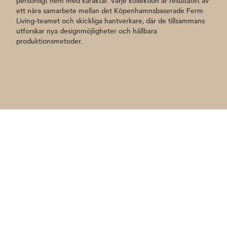
personligt hem med karaktär. Varje kollektion är resultatet av
ett nära samarbete mellan det Köpenhamnsbaserade Ferm
Living-teamet och skickliga hantverkare, där de tillsammans
utforskar nya designmöjligheter och hållbara
produktionsmetoder.