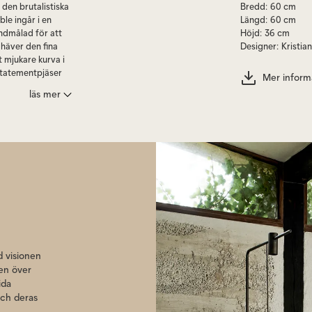
 den brutalistiska
Bredd
:
60 cm
ble ingår i en
Längd
:
60 cm
andmålad för att
Höjd
:
36 cm
mhäver den fina
Designer
:
Kristia
t mjukare kurva i
 statementpjäser
Mer inform
tian Sofus Hansen
läs mer
 av en matstol, en
som skapar en unik
 visionen
nen över
ida
och deras