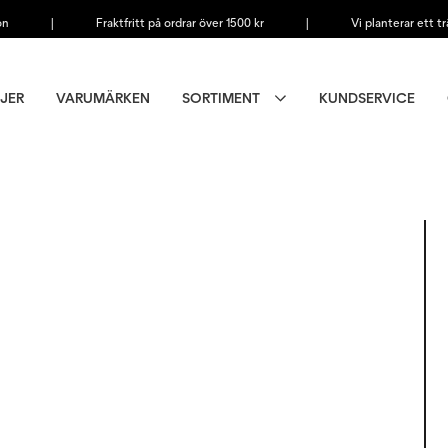
on
|
Fraktfritt på ordrar över 1500 kr
|
Vi planterar ett tr
JER
VARUMÄRKEN
SORTIMENT
KUNDSERVICE