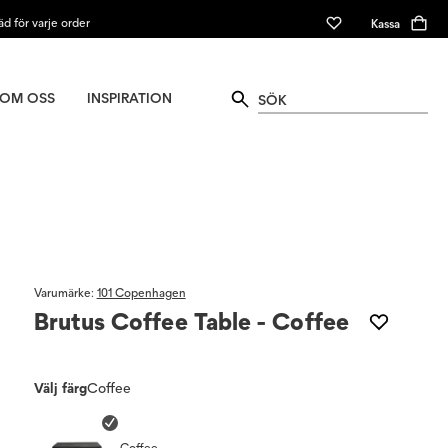
äd för varje order
Kassa
OM OSS
INSPIRATION
Varumärke
:
101 Copenhagen
Brutus Coffee Table - Coffee
Välj färg
Coffee
Coffee