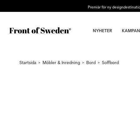
Premiär för ny designdestinati
NYHETER
KAMPAN
Startsida
Möbler & Inredning
Bord
Soffbord