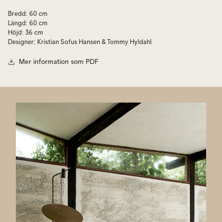
en unik ytstruktur. Läs mer på länkad PDF
Bredd
:
60 cm
Längd
:
60 cm
Höjd
:
36 cm
Designer
:
Kristian Sofus Hansen & Tommy Hyldahl
Mer information som PDF