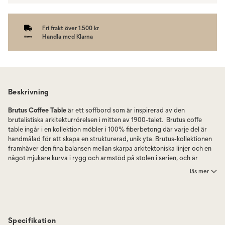
Fri frakt över 1.500 kr
Handla med Klarna
Beskrivning
Brutus Coffee Table
är ett soffbord som är inspirerad av den
brutalistiska arkitekturrörelsen i mitten av 1900-talet. Brutus coffe
table ingår i en kollektion möbler i 100% fiberbetong där varje del är
handmålad för att skapa en strukturerad, unik yta. Brutus-kollektionen
framhäver den fina balansen mellan skarpa arkitektoniska linjer och en
något mjukare kurva i rygg och armstöd på stolen i serien, och är
skulpturala statementpjäser med en cool och övertygande design.
läs mer
Designad av Kristian Sofus Hansen & Tommy Hyldahl. Brutus Coffee
table är 60×60×36 cm
Brutus coffee table inkår i Brutuskollektionen som består av en matstol,
en fåtölj, en pall och ett soffbord gjutna i lättfiberbetong som skapar
Specifikation