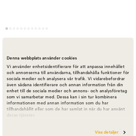
Brutus Coffee Table - Sand
Varumärke
:
101 Copenhagen
Denna webbplats använder cookies
Vi använder enhetsidentifierare för att anpassa innehållet
Välj färg
Sand
och annonserna till användarna, tillhandahålla funktioner för
sociala medier och analysera vår trafik. Vi vidarebefordrar
även sådana identifierare och annan information från din
Sand
6 595 kr
enhet till de sociala medier och annons- och analysföretag
som vi samarbetar med. Dessa kan i sin tur kombinera
informationen med annan information som du har
tillhandahållit eller som de har samlat in när du har använt
Bone White
6 595 kr
deras tjänster.
Visa detaljer