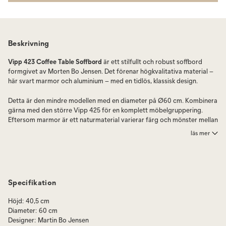
Beskrivning
Vipp 423 Coffee Table Soffbord
är ett stilfullt och robust soffbord
formgivet av Morten Bo Jensen. Det förenar högkvalitativa material –
här svart marmor och aluminium – med en tidlös, klassisk design.
Detta är den mindre modellen med en diameter på Ø60 cm. Kombinera
gärna med den större Vipp 425 för en komplett möbelgruppering.
Eftersom marmor är ett naturmaterial varierar färg och mönster mellan
bord, vilket ger varje exemplar en unik karaktär.
läs mer
Vipp Coffee Table, en robust och stilfull design av Morten Bo Jensen, är
det perfekta komplementet till din vardagsrumsmiljö. Du kan välja
mellan en bordsskiva i vacker ekfaner eller elegant marmor, med de
senare i två tillgängliga nyanser: svart och ljusgrå. Detta sofistikerade
Specifikation
soffbord står på tre ben av pulverlackerat aluminium och finns i två
storlekar, 90 och 60 cm i diameter. För att skapa en harmonisk look, kan
Höjd
:
40,5 cm
du överväga att kombinera båda storlekarna. Observera att då
Diameter
:
60 cm
marmor är ett naturmaterial och stenen tas från olika områden så
Designer
:
Martin Bo Jensen
skiljer sig skivorna åt färg och mönstermässigt om man väljer att