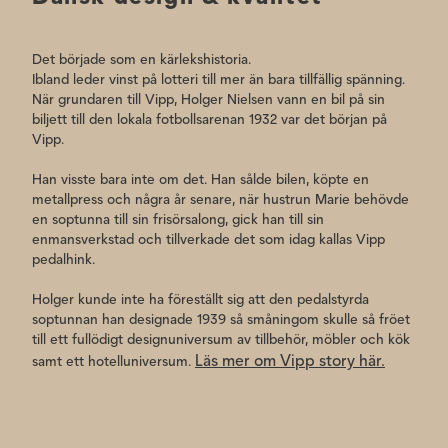
Det började som en kärlekshistoria.
Ibland leder vinst på lotteri till mer än bara tillfällig spänning.
När grundaren till Vipp, Holger Nielsen vann en bil på sin
biljett till den lokala fotbollsarenan 1932 var det början på
Vipp.
Han visste bara inte om det. Han sålde bilen, köpte en
metallpress och några år senare, när hustrun Marie behövde
en soptunna till sin frisörsalong, gick han till sin
enmansverkstad och tillverkade det som idag kallas Vipp
pedalhink.
Holger kunde inte ha föreställt sig att den pedalstyrda
soptunnan han designade 1939 så småningom skulle så fröet
till ett fullödigt designuniversum av tillbehör, möbler och kök
Läs mer om Vipp story här.
samt ett hotelluniversum.