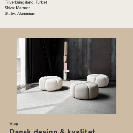
Tillverkningsland
:
Turkiet
kombinera två eller flera bord..
Skiva
:
Marmor
Stativ
:
Aluminium
Glöm inte att komplettera ditt nya soffbord med en matchande fåtölj
från samma varumärke för en sammanhängande stil i ditt vardagsrum.
Vipp
Dansk design & kvalitet