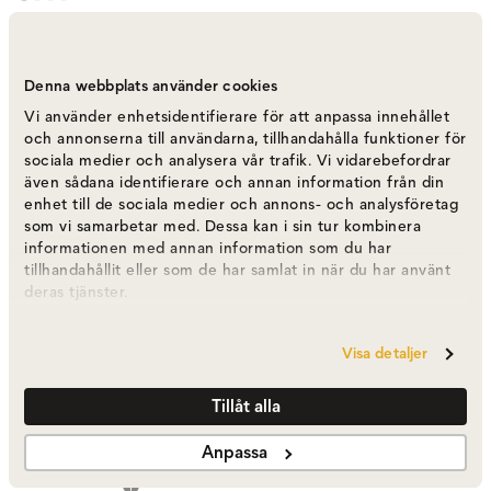
Vipp 423 Soffbord Ø60 | Marmor, Svart
Varumärke
:
Vipp
Denna webbplats använder cookies
Vi använder enhetsidentifierare för att anpassa innehållet
Välj skiva
Marmor | Svart
och annonserna till användarna, tillhandahålla funktioner för
sociala medier och analysera vår trafik. Vi vidarebefordrar
även sådana identifierare och annan information från din
Marmor | Svart
enhet till de sociala medier och annons- och analysföretag
11 495 kr
som vi samarbetar med. Dessa kan i sin tur kombinera
informationen med annan information som du har
tillhandahållit eller som de har samlat in när du har använt
deras tjänster.
Marmor | Sky Grey
11 495 kr
Visa detaljer
Marmor | Pietra Grey
11 495 kr
Tillåt alla
Anpassa