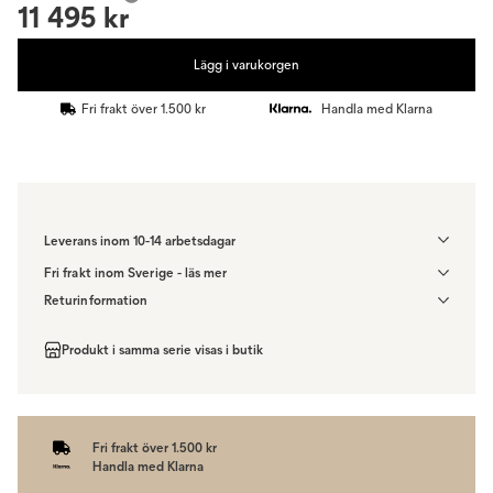
11 495 kr
Lägg i varukorgen
Fri frakt över 1.500 kr
Handla med Klarna
Leverans inom 10-14 arbetsdagar
Fri frakt inom Sverige - läs mer
Denna vara skickas till din port/tomtgräns. Innan leverans blir du
Returinformation
aviserad om vilken tidpunkt leveransen beräknas. Beställs varan
Du har 14 dagars ångerrätt från den dag du tog emot din order,
ihop med andra produkter skickas hela ordern tillsammans.
enligt
distansavtalslagen.
Produkt i samma serie visas i butik
Fri frakt över 1.500 kr
Handla med Klarna