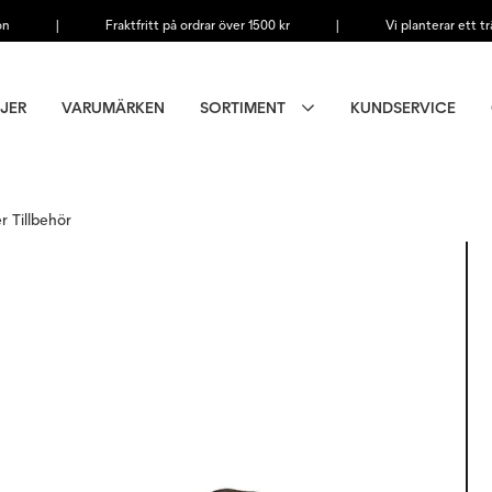
on
|
Fraktfritt på ordrar över 1500 kr
|
Vi planterar ett tr
JER
VARUMÄRKEN
SORTIMENT
KUNDSERVICE
er Tillbehör