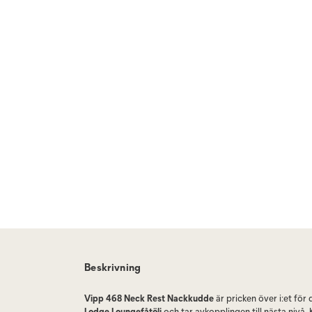
Beskrivning
Vipp 468 Neck Rest Nackkudde
är pricken över i:et för 
Lodge Loungefåtölj
och tar avkopplingen till nästa nivå. 