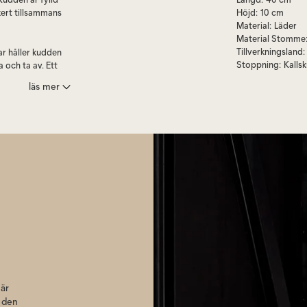
ert tillsammans
Höjd
:
10 cm
Material
:
Läder
Material Stomme
Tillverkningsland
:
r håller kudden
Stoppning
:
Kalls
 och ta av. Ett
i din Lodge
läs mer
p 468 nackkudde.
ång som stöttas av
 att fästa och ta
När
l den