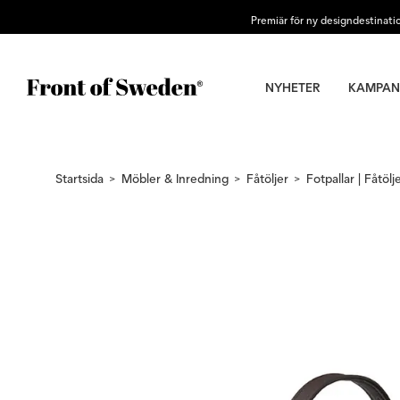
Premiär för ny designdestinati
NYHETER
KAMPAN
Startsida
Möbler & Inredning
Fåtöljer
Fotpallar | Fåtölj