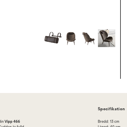
Specifikation
din
Vipp 466
Bredd
:
13 cm
Kudden är fylld
Längd
:
40 cm