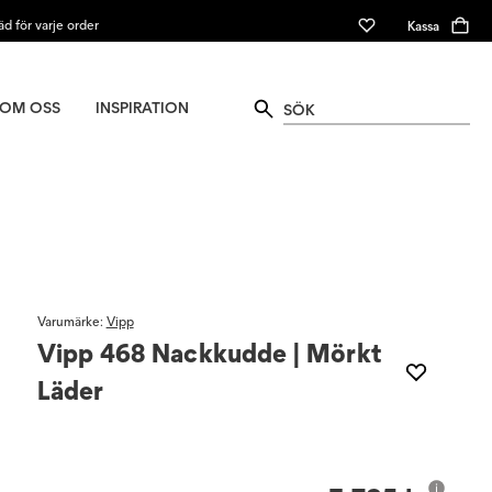
äd för varje order
Kassa
OM OSS
INSPIRATION
Varumärke
:
Vipp
Vipp 468 Nackkudde | Mörkt
Läder