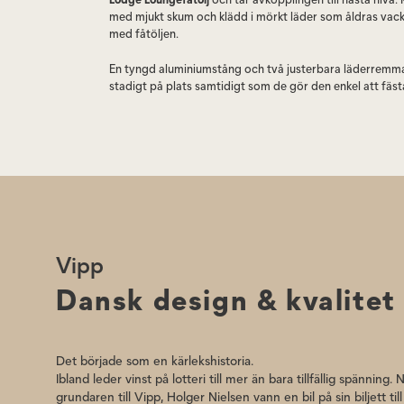
med mjukt skum och klädd i mörkt läder som åldras vack
med fåtöljen.
En tyngd aluminiumstång och två justerbara läderremma
stadigt på plats samtidigt som de gör den enkel att fästa
självklart tillbehör för dig som vill maximera komforten 
Lounge.
Öka komforten på din Vipp 466 Lodge Lounge med
Vip
För att hålla kudden på plats finns en tung aluminiumst
två justerbara läderremmar. Dessa remmar gör det enkelt
av kudden vid behov.
Vipp
Dansk design & kvalitet
Det började som en kärlekshistoria.
Ibland leder vinst på lotteri till mer än bara tillfällig spänning. 
grundaren till Vipp, Holger Nielsen vann en bil på sin biljett til