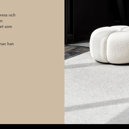
press och
in
det som
nnan han