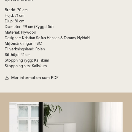
Fåtöljen Hippo är och Tommy Hyldahl, för NORR11.
Bredd
:
70 cm
Stommen är tillverkad av FSC®-certifierad, massiv ek. Stommen finns
Höjd
:
71 cm
tillgänglig i flera ytbehandlingar eller som helklädd. Sits, och rygg, är
Djup
:
81 cm
klädda.
Diameter
:
29 cm (Ryggstöd)
Material
:
Plywood
Hippo finns även som stol, barstol och Lounge Chair Outdoor
Designer
:
Kristian Sofus Hansen & Tommy Hyldahl
Miljömärkningar
:
FSC
Tillverkningsland
:
Polen
Sitthöjd
:
41 cm
Stoppning rygg
:
Kallskum
Stoppning sits
:
Kallskum
Mer information som PDF