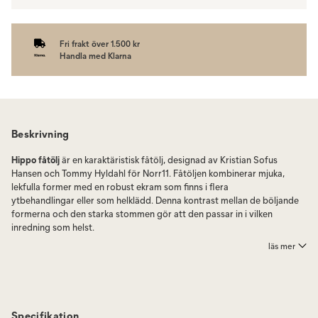
Fri frakt över 1.500 kr
Handla med Klarna
Beskrivning
Hippo fåtölj
är en karaktäristisk fåtölj, designad av Kristian Sofus
Hansen och Tommy Hyldahl för Norr11. Fåtöljen kombinerar mjuka,
lekfulla former med en robust ekram som finns i flera
ytbehandlingar eller som helklädd. Denna kontrast mellan de böljande
formerna och den starka stommen gör att den passar in i vilken
inredning som helst.
läs mer
Hippo står stolt på två stadiga ben, kopplade med en träprofil som
skapar en skarp kontrast till dess mjuka utseende alternativt som
helklädd. Välj bland olika tyger eller läder i en mängd kulörer och
kvaliteter. Låt Hippo bli en ikonisk del av ditt hem.
Specifikation