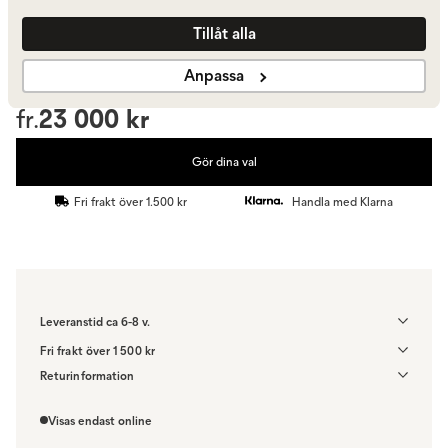
Designa själv
Tillåt alla
Gör dina val
Anpassa
fr.
23 000 kr
Gör dina val
Fri frakt över 1.500 kr
Handla med Klarna
Leveranstid ca 6-8 v.
Fri frakt över 1 500 kr
Välj utförande via 'Gör dina val' för fraktinformation på din
Returinformation
kombination.
Du beställer produkten efter dina val och omfattas därför inte av
ångerrätten.
Visas endast online