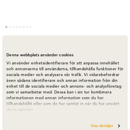
Hippo Lounge Chair
Varumärke
:
NORR11
Denna webbplats använder cookies
Vi använder enhetsidentifierare för att anpassa innehållet
Välj utförande
Helklädd
och annonserna till användarna, tillhandahålla funktioner för
sociala medier och analysera vår trafik. Vi vidarebefordrar
även sådana identifierare och annan information från din
Helklädd
fr.
23 000 kr
enhet till de sociala medier och annons- och analysföretag
som vi samarbetar med. Dessa kan i sin tur kombinera
informationen med annan information som du har
tillhandahållit eller som de har samlat in när du har använt
Trärygg
fr.
23 000 kr
deras tjänster.
Visa detaljer