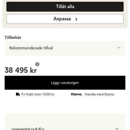
Tillåt alla
Låg rygg | Fårskinn Curly 07 Umber
38 495 kr
Anpassa
Visa fler +2
Tillbehör
Rekommenderade tillval
38 495 kr
Lägg i varukorgen
Fri frakt över 1.500 kr
Handla med Klarna
Leveranstid ca 8-10 v.