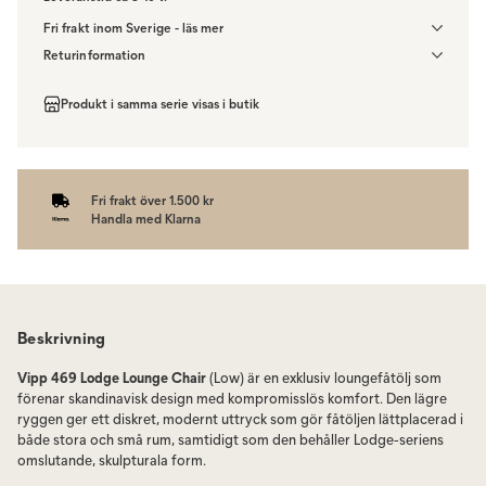
Fri frakt inom Sverige - läs mer
Denna vara skickas till ett ombud. Du väljer själv i kassan vilket DHL
Returinformation
eller PostNord ombud du önskar få din leverans till. Du blir aviserad
Du beställer produkten efter dina val och omfattas därför inte av
när din order finns att hämta. Beställs varan ihop med andra
ångerrätten.
Produkt i samma serie visas i butik
produkter skickas hela ordern tillsammans med samma
fraktalternativ.
Fri frakt över 1.500 kr
Handla med Klarna
Beskrivning
Vipp 469 Lodge Lounge Chair
(Low) är en exklusiv loungefåtölj som
förenar skandinavisk design med kompromisslös komfort. Den lägre
ryggen ger ett diskret, modernt uttryck som gör fåtöljen lättplacerad i
både stora och små rum, samtidigt som den behåller Lodge-seriens
omslutande, skulpturala form.