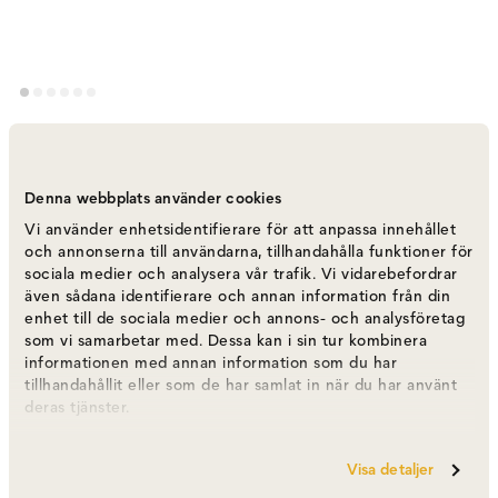
Vipp 469 Lodge Loungefåtölj | Fårskinn
Curly 09
Denna webbplats använder cookies
Varumärke
:
Vipp
Vi använder enhetsidentifierare för att anpassa innehållet
och annonserna till användarna, tillhandahålla funktioner för
Välj färg
Låg rygg | Fårskinn Curly 09 Off White
sociala medier och analysera vår trafik. Vi vidarebefordrar
även sådana identifierare och annan information från din
enhet till de sociala medier och annons- och analysföretag
Låg rygg | Fårskinn Curly 09 Off White
38 495 kr
som vi samarbetar med. Dessa kan i sin tur kombinera
informationen med annan information som du har
tillhandahållit eller som de har samlat in när du har använt
deras tjänster.
Hög rygg | Soprano 03 Beige
24 995 kr
Visa detaljer