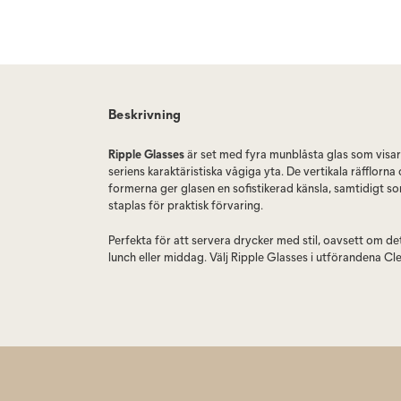
Beskrivning
Ripple Glasses
är set med fyra munblåsta glas som visar
seriens karaktäristiska vågiga yta. De vertikala räfflorn
formerna ger glasen en sofistikerad känsla, samtidigt s
staplas för praktisk förvaring.
Perfekta för att servera drycker med stil, oavsett om det ä
lunch eller middag. Välj Ripple Glasses i utförandena Cl
Smoked Grey.
Ripple är en serie från Ferm Living med ett brett sortime
räfflade glas i olika utföranden. Välj mellan modellerna S
Regular, Verrines och Long Drink – eller kombinera flera 
dukning. Glasen finns i färgerna Clear, Frosted och Smo
Glasen tål maskindisk, men är tunna och känsliga för stö