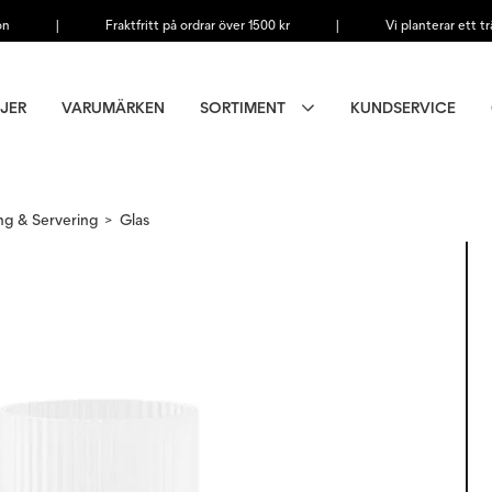
on
|
Fraktfritt på ordrar över 1500 kr
|
Vi planterar ett tr
JER
VARUMÄRKEN
SORTIMENT
KUNDSERVICE
ng & Servering
Glas