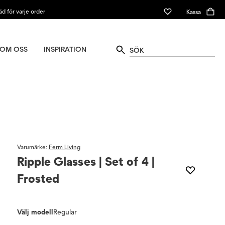
äd för varje order
Kassa
OM OSS
INSPIRATION
Varumärke
:
Ferm Living
Ripple Glasses | Set of 4 |
Frosted
Välj modell
Regular