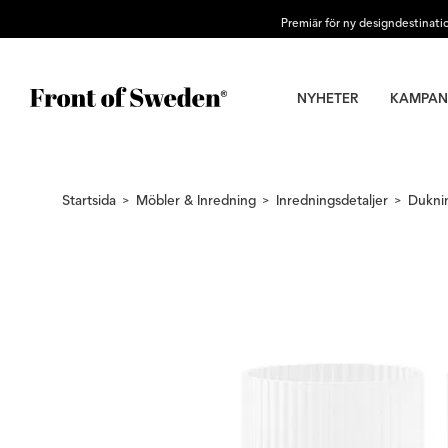
Premiär för ny designdestinati
NYHETER
KAMPAN
Startsida
Möbler & Inredning
Inredningsdetaljer
Dukni