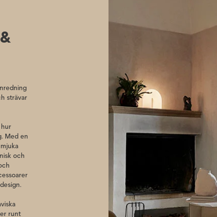
xpandera och skapa
 &
inredning
ch strävar
 hur
ag. Med en
 mjuka
onisk och
 och
ccessoarer
 design.
aviska
er runt