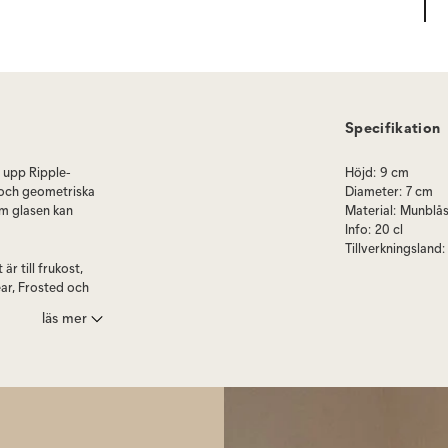
Specifikation
 upp Ripple-
Höjd
:
9 cm
a och geometriska
Diameter
:
7 cm
om glasen kan
Material
:
Munblås
Info
:
20 cl
Tillverkningsland
:
r till frukost,
ear, Frosted och
läs mer
nt av eleganta,
mall, Low,
för en personlig
ked Grey.
tar och tryck.