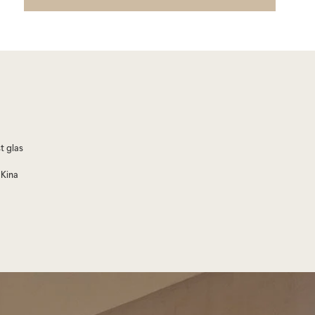
t glas
Kina