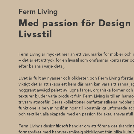
Undvik att lägga i is före drycken, eftersom isen kan e
Ferm Living
tryck från insidan.
Med passion för Design
Livsstil
Ferm Living är mycket mer än ett varumärke för möbler och 
– det är ett uttryck för en livsstil som omfamnar kontraster o
efter balans i varje detalj.
Livet är fullt av nyanser och olikheter, och Ferm Living förstår
viktigt det är att skapa ett hem där man kan vara sitt sanna j
noggrant avvägd palett av lugna färger, organiska former och
texturer bjuder varje produkt från Ferm Living in till en harm
trivsam atmosfär. Deras kollektioner omfattar stilrena möbler
funktionella belysningslösningar till konstnärligt utformade a
och textilier, alla skapade med en passion för äkta, ansvarsfull
Ferm Livings designfilosofi handlar om att förena det skandin
formspråket med hantverksmässig skicklighet från olika kultur