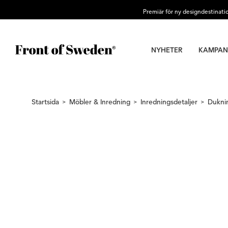
Premiär för ny designdestinati
NYHETER
KAMPAN
Startsida
Möbler & Inredning
Inredningsdetaljer
Dukni