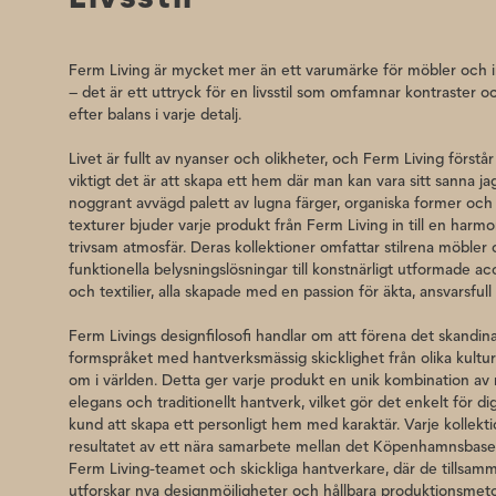
Ferm Living är mycket mer än ett varumärke för möbler och 
– det är ett uttryck för en livsstil som omfamnar kontraster o
efter balans i varje detalj.
Livet är fullt av nyanser och olikheter, och Ferm Living förstår
viktigt det är att skapa ett hem där man kan vara sitt sanna j
noggrant avvägd palett av lugna färger, organiska former och
texturer bjuder varje produkt från Ferm Living in till en harm
trivsam atmosfär. Deras kollektioner omfattar stilrena möbler
funktionella belysningslösningar till konstnärligt utformade a
och textilier, alla skapade med en passion för äkta, ansvarsfull
Ferm Livings designfilosofi handlar om att förena det skandin
formspråket med hantverksmässig skicklighet från olika kultur
om i världen. Detta ger varje produkt en unik kombination a
elegans och traditionellt hantverk, vilket gör det enkelt för d
kund att skapa ett personligt hem med karaktär. Varje kollekti
resultatet av ett nära samarbete mellan det Köpenhamnsbas
Ferm Living-teamet och skickliga hantverkare, där de tillsam
utforskar nya designmöjligheter och hållbara produktionsmet