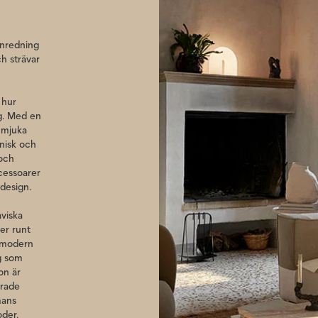
inredning
ch strävar
 hur
ag. Med en
 mjuka
onisk och
 och
ccessoarer
 design.
aviska
er runt
v modern
ig som
on är
erade
mans
oder.