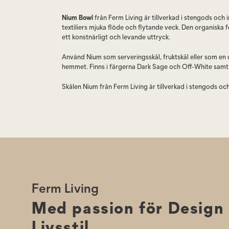
Nium Bowl
från Ferm Living är tillverkad i stengods och 
textiliers mjuka flöde och flytande veck. Den organiska 
ett konstnärligt och levande uttryck.
Använd Nium som serveringsskål, fruktskål eller som en d
hemmet. Finns i färgerna Dark Sage och Off-White samt i 
Skålen Nium från Ferm Living är tillverkad i stengods och
utan reaktiv glasyr. På grund av glasyrens karaktär kan v
förekomma, vilket ger varje skål ett unikt uttryck.
Skålen finns i två storlekar – 22 och 36 cm i diameter – o
som serveringsskål eller fruktskål som en dekorativ inre
Skötselråd:
Diskas för hand med diskmedel. Tål ej maskin
Ferm Living
Med passion för Design
Livsstil