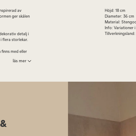
inspirerad av
Höjd
:
18 cm
formen ger skålen
Diameter
:
36 cm
Material
:
Stengod
Info
:
Variationer
Tillverkningsland
:
ekorativ detalj i
flera storlekar.
 finns med eller
ariationer i ytan
läs mer
ch passar lika bra
dningsdetalj.
disk.
 &