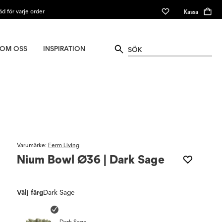
äd för varje order
Kassa
OM OSS
INSPIRATION
Varumärke
:
Ferm Living
Nium Bowl Ø36 | Dark Sage
Välj färg
Dark Sage
Dark Sage