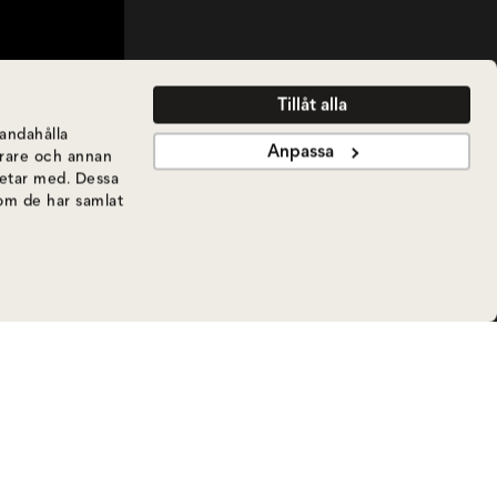
Tillåt alla
handahålla
Anpassa
ierare och annan
betar med. Dessa
som de har samlat