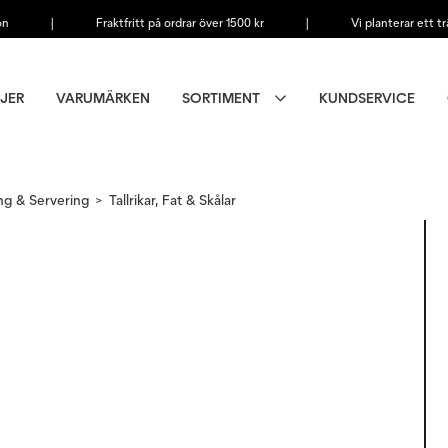
on
|
Fraktfritt på ordrar över 1500 kr
|
Vi planterar ett tr
JER
VARUMÄRKEN
SORTIMENT
KUNDSERVICE
ng & Servering
Tallrikar, Fat & Skålar