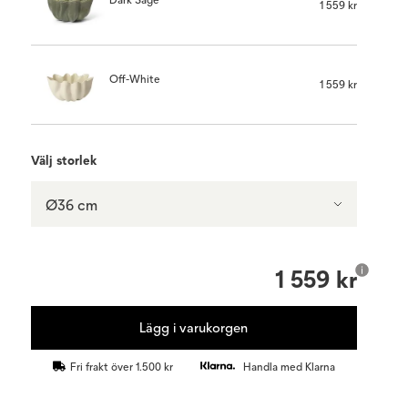
1 559 kr
Off-White
1 559 kr
Välj storlek
Ø36 cm
1 559 kr
Lägg i varukorgen
Fri frakt över 1.500 kr
Handla med Klarna