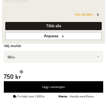
deras tjänster.
Olive
Visa detaljer
750 kr
I lager
Tillåt alla
Visa fler +8
Anpassa
Välj storlek
Mini
750 kr
Lägg i varukorgen
Fri frakt över 1.500 kr
Handla med Klarna