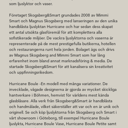
som ljuslyktor och vaser.
Företaget Skogsberg&Smart grundades 2008 av Mimmi
Smart och Magnus Skogsberg med lanseringen av den unika
handblåsta ljuslyktan Hurricane och har sedan dess skapat
ett antal utsökta glasföremål för att komplettera alla
sofistikerade miljöer. De vackra ljuslyktorna och vaserna är
representerade på de mest prestigefulla butikerna, hotellen
och restaurangerna runt hela jorden. Bolaget ägs och drivs
av Magnus Skogsberg and Mimmi Smart som har lång
erfarenhet inom bland annat marknadsföring & media. De
startade Skogsberg&Smart för att kanalisera sin kreativitet
och uppfinningsrikedom.
Hurricane Boule -En modell med många variationer. De
invecklade, vågade designerna är gjorda av mycket skickliga
hantverkare i Böhmen, hemvist för världens mest kända
glasblåsare. Alla verk från Skogsberg&Smart är handblåsta
och handmålade, vilket säkerställer att var och en är unik och
originell. Se och köp ljuslyktorna från Skogsberg och Smart i
vårt showroom i Göteborg, till exempel Hurricane Boule
ljuslykta, Hurricane Boule Vase, Hurricane Boule Petite samt