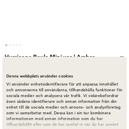
Hurricane Boule Mini vas | Amber
Varumärke
:
Skogsberg&Smart
Denna webbplats använder cookies
Välj färg
Amber
Vi använder enhetsidentifierare för att anpassa innehållet
och annonserna till användarna, tillhandahålla funktioner för
sociala medier och analysera vår trafik. Vi vidarebefordrar
Amber
750 kr
även sådana identifierare och annan information från din
Fåtal i lager
enhet till de sociala medier och annons- och analysföretag
som vi samarbetar med. Dessa kan i sin tur kombinera
informationen med annan information som du har
Green
750 kr
tillhandahållit eller som de har samlat in när du har använt
Fåtal i lager