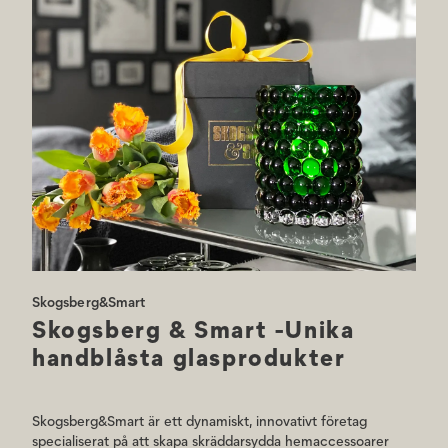
Alla lyktor & vaser har signaturen Skogsberg&Smart inristat i botten
för att säkerställa äktheten. Till ljuslyktorna rekommenderar vi ett 35
mm i diameter litet värmeljus i paraffin eller stearin som ljuskälla.
Alla produkter från Skogsberg&Smart bör handtvättas separat i varmt
tvålvatten, sköljas noggrant och torkas med en luddfri trasa. De tål inte
maskindisk.
Skogsberg&Smart
Skogsberg & Smart -Unika
handblåsta glasprodukter
Skogsberg&Smart är ett dynamiskt, innovativt företag
specialiserat på att skapa skräddarsydda hemaccessoarer