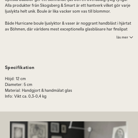
Alla produkter från Skogsberg & Smart är ett hantverk vilket gör varje
ljuslykta helt unik. Boule är lika vacker som vas till blommor.
Både Hurricane boule ljuslyktor & vaser är noggrant handblåst i hjärtat
av Böhmen, där världens mest exceptionella glasblåsare har finslipat
sitt hantverk. Hurricane Boule passar perfekt och är mycket uppskattad
läs mer
som present.
Välj Hurricane Boule i tre storlekar, Mini, Regular eller Large samt i flera
olika färger.
Specifikation
Bubblorna tillkommer när man blåser glasmassan i en gjutjärnsform
och formas sedan för hand. Ytan är fylld med optiska bubblor som gör
Höjd
:
12 cm
att Hurricane Boule får ett skimrande ljus i stilmässigt släktskap med
Diameter
:
5 cm
1970 talets glasdesign.
Material
:
Handgjort & handmålat glas
Info
:
Vikt ca. 0,3-0,4 kg
Tillverkningen sker i Tjeckien. De invecklade, vågade designerna är
gjorda av mycket skickliga hantverkare i Böhmen, hem för världens
mest kända glasblåsare. Alla produkter är handblåsta och handmålade,
vilket säkerställer att var och en är unik och original.
Hurricane Boule är unik, så avvikelser på plus/minus 3% är en del
hantverket och charmen i designen.