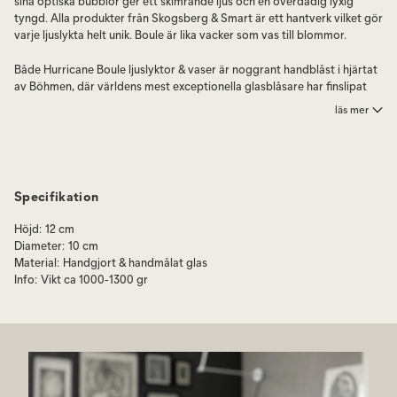
sina optiska bubblor ger ett skimrande ljus och en överdådig lyxig
tyngd. Alla produkter från Skogsberg & Smart är ett hantverk vilket gör
varje ljuslykta helt unik. Boule är lika vacker som vas till blommor.
Både Hurricane Boule ljuslyktor & vaser är noggrant handblåst i hjärtat
av Böhmen, där världens mest exceptionella glasblåsare har finslipat
sitt hantverk. Hurricane Boule passar perfekt och är mycket uppskattad
läs mer
som present.
Välj Hurricane Boule i tre storlekar, Mini, Regular eller Large samt i flera
olika färger.
Specifikation
Bubblorna tillkommer när man blåser glasmassan i en gjutjärnsform
och formas sedan för hand. Ytan är fylld med optiska bubblor som gör
Höjd
:
12 cm
att Hurricane Boule får ett skimrande ljus i stilmässigt släktskap med
Diameter
:
10 cm
1970 talets glasdesign.
Material
:
Handgjort & handmålat glas
Info
:
Vikt ca 1000-1300 gr
Tillverkningen sker i Tjeckien. De invecklade, vågade designerna är
gjorda av mycket skickliga hantverkare i Böhmen, hem för världens
mest kända glasblåsare. Alla produkter är handblåsta och handmålade,
vilket säkerställer att var och en är unik och original.
Hurricane Boule är unik, så avvikelser på plus/minus 3% är en del
hantverket och charmen i designen.