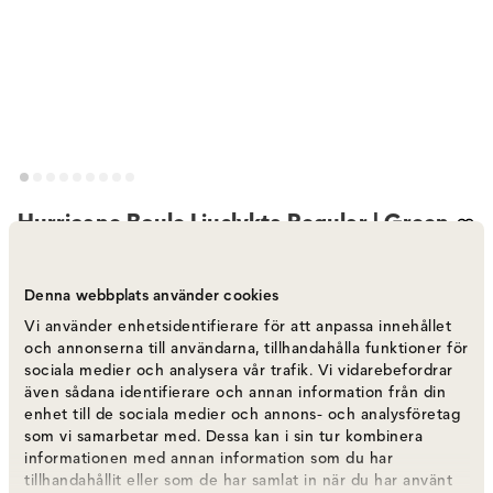
Hurricane Boule Ljuslykta Regular | Green
Varumärke
:
Skogsberg&Smart
Denna webbplats använder cookies
Välj färg
Green
Vi använder enhetsidentifierare för att anpassa innehållet
och annonserna till användarna, tillhandahålla funktioner för
sociala medier och analysera vår trafik. Vi vidarebefordrar
Green
1 190 kr
även sådana identifierare och annan information från din
I lager
enhet till de sociala medier och annons- och analysföretag
som vi samarbetar med. Dessa kan i sin tur kombinera
informationen med annan information som du har
Rosé
1 190 kr
tillhandahållit eller som de har samlat in när du har använt
I lager