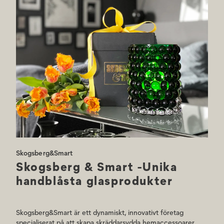
Alla lyktor & vaser har signaturen Skogsberg&Smart inristat i botten
för att säkerställa äktheten. Till ljuslyktorna rekommenderar vi ett 35
mm i diameter litet värmeljus i paraffin eller stearin som ljuskälla.
Alla produkter från Skogsberg&Smart bör handtvättas separat i varmt
tvålvatten, sköljas noggrant och torkas med en luddfri trasa. De tål inte
maskindisk.
Skogsberg&Smart
Skogsberg & Smart -Unika
handblåsta glasprodukter
Skogsberg&Smart är ett dynamiskt, innovativt företag
specialiserat på att skapa skräddarsydda hemaccessoarer