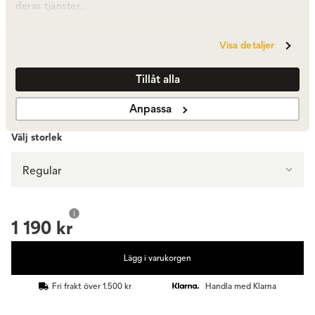
deras tjänster.
Amber
Visa detaljer
1 190 kr
Fåtal i lager
Tillåt alla
Visa fler +8
Anpassa
Välj storlek
Regular
1 190 kr
Lägg i varukorgen
Fri frakt över 1.500 kr
Handla med Klarna