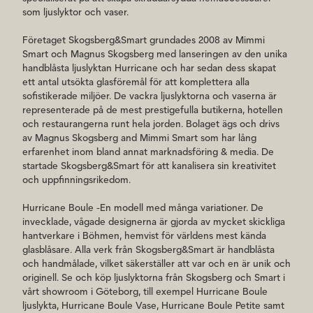
som ljuslyktor och vaser.
Företaget Skogsberg&Smart grundades 2008 av Mimmi
Smart och Magnus Skogsberg med lanseringen av den unika
handblåsta ljuslyktan Hurricane och har sedan dess skapat
ett antal utsökta glasföremål för att komplettera alla
sofistikerade miljöer. De vackra ljuslyktorna och vaserna är
representerade på de mest prestigefulla butikerna, hotellen
och restaurangerna runt hela jorden. Bolaget ägs och drivs
av Magnus Skogsberg and Mimmi Smart som har lång
erfarenhet inom bland annat marknadsföring & media. De
startade Skogsberg&Smart för att kanalisera sin kreativitet
och uppfinningsrikedom.
Hurricane Boule -En modell med många variationer. De
invecklade, vågade designerna är gjorda av mycket skickliga
hantverkare i Böhmen, hemvist för världens mest kända
glasblåsare. Alla verk från Skogsberg&Smart är handblåsta
och handmålade, vilket säkerställer att var och en är unik och
originell. Se och köp ljuslyktorna från Skogsberg och Smart i
vårt showroom i Göteborg, till exempel Hurricane Boule
ljuslykta, Hurricane Boule Vase, Hurricane Boule Petite samt