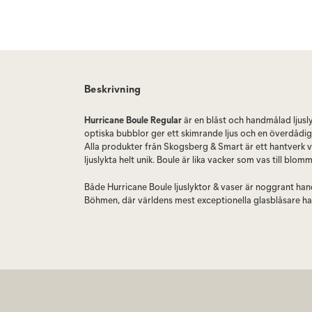
Beskrivning
Hurricane Boule Regular
är en blåst och handmålad ljus
optiska bubblor ger ett skimrande ljus och en överdådig
Alla produkter från Skogsberg & Smart är ett hantverk vi
ljuslykta helt unik. Boule är lika vacker som vas till blomm
Både Hurricane Boule ljuslyktor & vaser är noggrant hand
Böhmen, där världens mest exceptionella glasblåsare har 
hantverk. Hurricane Boule passar perfekt och är mycke
present.
Välj Hurricane Boule i tre storlekar, Mini, Regular eller La
olika färger.
Bubblorna tillkommer när man blåser glasmassan i en gj
formas sedan för hand. Ytan är fylld med optiska bubbl