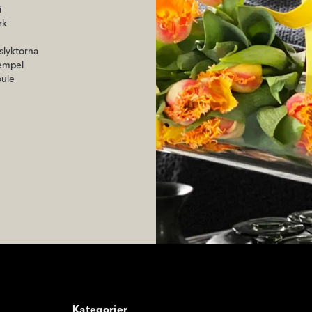
i
rk
uslyktorna
xempel
oule
Kategorier