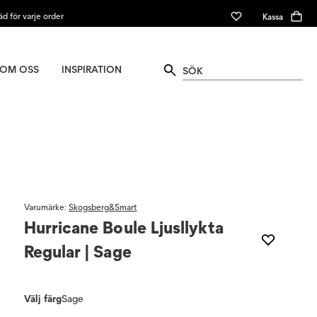
äd för varje order
Kassa
OM OSS
INSPIRATION
Varumärke
:
Skogsberg&Smart
Hurricane Boule Ljusllykta
Regular | Sage
Välj färg
Sage