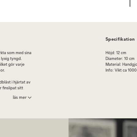
Specifikation
lykta som med sina
Höjd
:
12 cm
 lyxig tyngd.
Diameter
:
10 cm
lket gör varje
Material
:
Handgjo
or.
Info
:
Vikt ca 1000
blåst i hjärtat av
finslipat sitt
t uppskattad som
läs mer
rge samt i flera
utjärnsform och
or som gör att