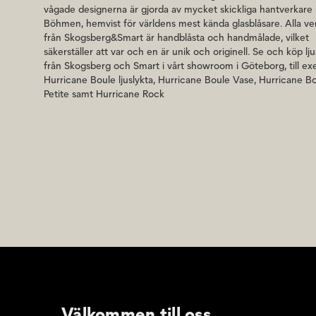
vågade designerna är gjorda av mycket skickliga hantverkare 
Böhmen, hemvist för världens mest kända glasblåsare. Alla ve
från Skogsberg&Smart är handblåsta och handmålade, vilket
säkerställer att var och en är unik och originell. Se och köp lj
från Skogsberg och Smart i vårt showroom i Göteborg, till e
Hurricane Boule ljuslykta, Hurricane Boule Vase, Hurricane B
Petite samt Hurricane Rock
Välkommen till oss