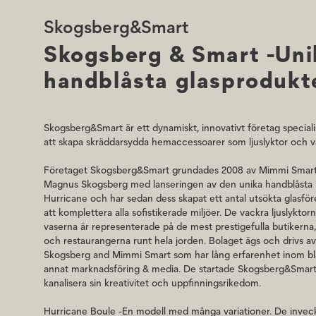
Hurricane Boule får ett skimrande ljus i stilmässigt släk
Skogsberg&Smart
talets glasdesign.
Skogsberg & Smart -Uni
Tillverkningen sker i Tjeckien. De invecklade, vågade de
av mycket skickliga hantverkare i Böhmen, hem för värl
handblåsta glasprodukt
glasblåsare. Alla produkter är handblåsta och handmålad
säkerställer att var och en är unik och original.
Hurricane Boule är unik, så avvikelser på plus/minus 3% 
Skogsberg&Smart är ett dynamiskt, innovativt företag speciali
hantverket och charmen i designen.
att skapa skräddarsydda hemaccessoarer som ljuslyktor och v
Alla lyktor & vaser har signaturen Skogsberg&Smart inris
Företaget Skogsberg&Smart grundades 2008 av Mimmi Smar
att säkerställa äktheten. Till ljuslyktorna rekommenderar
Magnus Skogsberg med lanseringen av den unika handblåsta l
diameter litet värmeljus i paraffin eller stearin som ljuskäl
Hurricane och har sedan dess skapat ett antal utsökta glasför
att komplettera alla sofistikerade miljöer. De vackra ljuslyktor
Alla produkter från Skogsberg&Smart bör handtvättas s
tvålvatten, sköljas noggrant och torkas med en luddfri tr
vaserna är representerade på de mest prestigefulla butikerna,
maskindisk.
och restaurangerna runt hela jorden. Bolaget ägs och drivs 
Skogsberg and Mimmi Smart som har lång erfarenhet inom b
annat marknadsföring & media. De startade Skogsberg&Smart 
kanalisera sin kreativitet och uppfinningsrikedom.
Hurricane Boule -En modell med många variationer. De invec