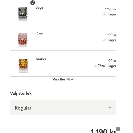
Sage
1 190 kr
I lager
Rosé
1 190 kr
I lager
Amber
1 190 kr
Fåtal i lager
Visa fler +8
Välj storlek
Regular
1 190 kr