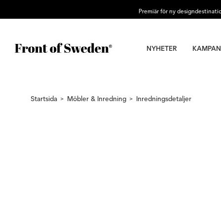
Premiär för ny designdestinati
NYHETER
KAMPAN
Startsida
Möbler & Inredning
Inredningsdetaljer