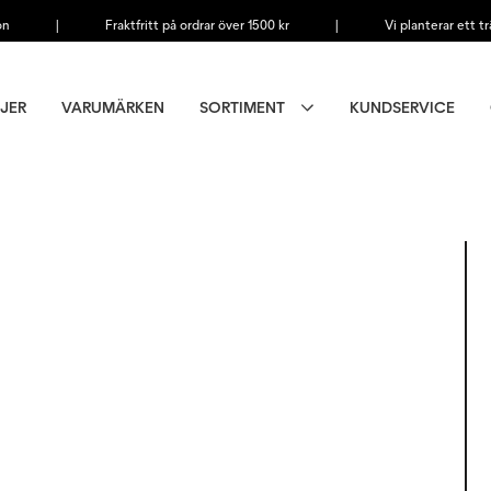
on
|
Fraktfritt på ordrar över 1500 kr
|
Vi planterar ett tr
JER
VARUMÄRKEN
SORTIMENT
KUNDSERVICE