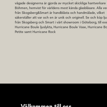
vågade designerna är gjorda av mycket skickliga hantverkare 
Böhmen, hemvist för världens mest kända glasblåsare. Alla ve
från Skogsberg&Smart är handblåsta och handmålade, vilket
säkerställer att var och en är unik och originell. Se och köp lj
från Skogsberg och Smart i vårt showroom i Göteborg, till e
Hurricane Boule ljuslykta, Hurricane Boule Vase, Hurricane B
Petite samt Hurricane Rock
Välkommen till oss