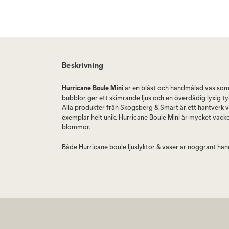
Beskrivning
Hurricane Boule Mini
är en blåst och handmålad vas som
bubblor ger ett skimrande ljus och en överdådig lyxig t
Alla produkter från Skogsberg & Smart är ett hantverk vi
exemplar helt unik. Hurricane Boule Mini är mycket vacke
blommor.
Både Hurricane boule ljuslyktor & vaser är noggrant hand
Böhmen, där världens mest exceptionella glasblåsare har 
hantverk. Hurricane Boule Mini vas passar perfekt och ä
uppskattad som present.
Välj Hurricane Boule i tre storlekar, Mini, Regular eller La
olika färger.
Bubblorna tillkommer när man blåser glasmassan i en gj