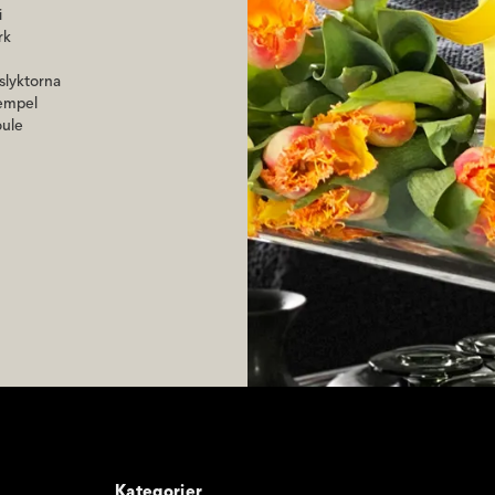
i
rk
uslyktorna
xempel
oule
Kategorier