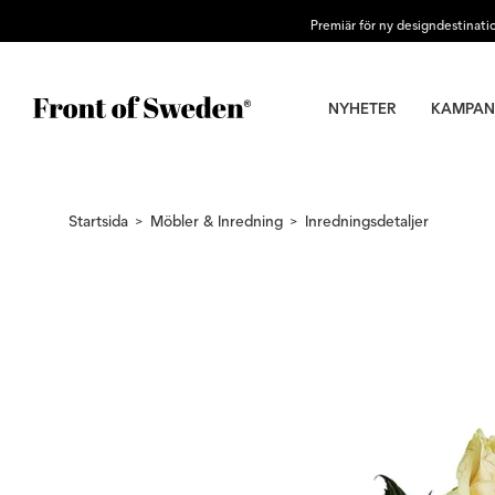
Premiär för ny designdestinati
NYHETER
KAMPAN
Startsida
Möbler & Inredning
Inredningsdetaljer