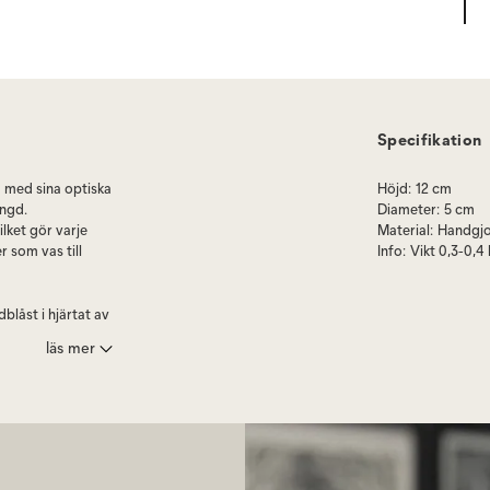
Specifikation
 med sina optiska
Höjd
:
12 cm
yngd.
Diameter
:
5 cm
lket gör varje
Material
:
Handgjo
r som vas till
Info
:
Vikt 0,3-0,4
blåst i hjärtat av
finslipat sitt
läs mer
r mycket
rge samt i flera
utjärnsform och