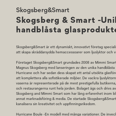
formas sedan för hand. Ytan är fylld med optiska bubbl
Skogsberg&Smart
Hurricane Boule får ett skimrande ljus i stilmässigt släk
talets glasdesign.
Skogsberg & Smart -Uni
Tillverkningen sker i Tjeckien. De invecklade, vågade de
handblåsta glasprodukt
av mycket skickliga hantverkare i Böhmen, hem för värl
glasblåsare. Alla produkter är handblåsta och handmålad
säkerställer att var och en är unik och original.
Skogsberg&Smart är ett dynamiskt, innovativt företag speciali
Hurricane Boule är unik, så avvikelser på plus/minus 3% 
att skapa skräddarsydda hemaccessoarer som ljuslyktor och v
hantverket och charmen i designen.
Företaget Skogsberg&Smart grundades 2008 av Mimmi Smar
Alla lyktor & vaser har signaturen Skogsberg&Smart inris
Magnus Skogsberg med lanseringen av den unika handblåsta l
att säkerställa äktheten. Till ljuslyktorna rekommenderar
Hurricane och har sedan dess skapat ett antal utsökta glasför
diameter litet värmeljus i paraffin eller stearin som ljuskäl
att komplettera alla sofistikerade miljöer. De vackra ljuslyktor
Alla produkter från Skogsberg&Smart bör handtvättas s
vaserna är representerade på de mest prestigefulla butikerna,
tvålvatten, sköljas noggrant och torkas med en luddfri tr
och restaurangerna runt hela jorden. Bolaget ägs och drivs 
maskindisk.
Skogsberg and Mimmi Smart som har lång erfarenhet inom b
annat marknadsföring & media. De startade Skogsberg&Smart 
kanalisera sin kreativitet och uppfinningsrikedom.
Hurricane Boule -En modell med många variationer. De invec