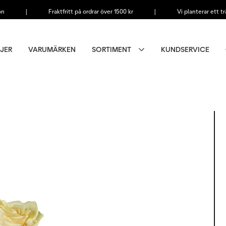
on
|
Fraktfritt på ordrar över 1500 kr
|
Vi planterar ett tr
JER
VARUMÄRKEN
SORTIMENT
KUNDSERVICE