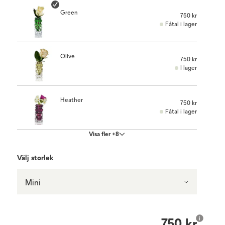
Green
750 kr
Fåtal i lager
Olive
750 kr
I lager
Heather
750 kr
Fåtal i lager
Visa fler +8
Välj storlek
Mini
750 kr