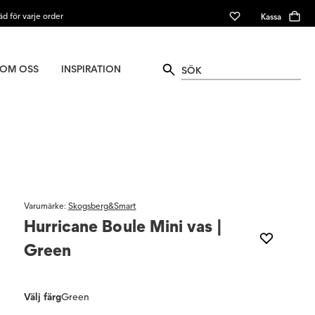
äd för varje order
Kassa
OM OSS
INSPIRATION
Varumärke
:
Skogsberg&Smart
Hurricane Boule Mini vas |
Green
Välj färg
Green