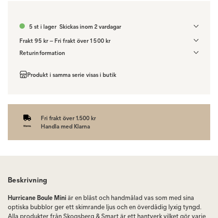
5 st i lager
Skickas inom 2 vardagar
Frakt 95 kr – Fri frakt över 1 500 kr
Denna vara skickas till ett ombud. Du väljer själv i kassan vilket DHL
Returinformation
eller PostNord ombud du önskar få din leverans till. Du blir aviserad
Du har 14 dagars ångerrätt från den dag du tog emot din order,
när din order finns att hämta. Beställs varan ihop med andra
enligt
distansavtalslagen.
Produkt i samma serie visas i butik
produkter skickas hela ordern tillsammans med samma
fraktalternativ.
Fri frakt över 1.500 kr
Handla med Klarna
Beskrivning
Hurricane Boule Mini
är en blåst och handmålad vas som med sina
optiska bubblor ger ett skimrande ljus och en överdådig lyxig tyngd.
Alla produkter från Skogsberg & Smart är ett hantverk vilket gör varje