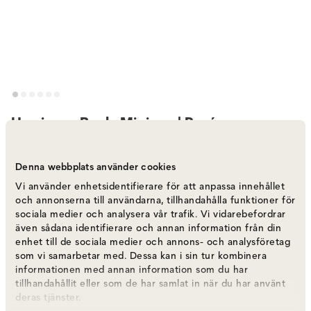
Hurricane Boule Mini vas | Rosé
Varumärke
:
Skogsberg&Smart
Denna webbplats använder cookies
Välj färg
Rosé
Vi använder enhetsidentifierare för att anpassa innehållet
och annonserna till användarna, tillhandahålla funktioner för
sociala medier och analysera vår trafik. Vi vidarebefordrar
Rosé
750 kr
även sådana identifierare och annan information från din
Fåtal i lager
enhet till de sociala medier och annons- och analysföretag
som vi samarbetar med. Dessa kan i sin tur kombinera
informationen med annan information som du har
Green
750 kr
tillhandahållit eller som de har samlat in när du har använt
Fåtal i lager
deras tjänster.