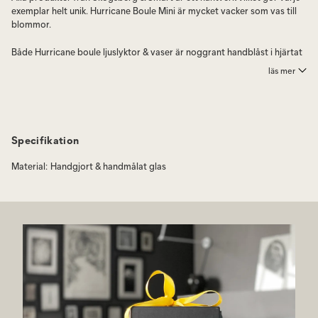
exemplar helt unik. Hurricane Boule Mini är mycket vacker som vas till
blommor.
Både Hurricane boule ljuslyktor & vaser är noggrant handblåst i hjärtat
av Böhmen, där världens mest exceptionella glasblåsare har finslipat
läs mer
sitt hantverk. Hurricane Boule Mini vas passar perfekt och är mycket
uppskattad som present.
Välj Hurricane Boule i tre storlekar, Mini, Regular eller Large samt i flera
olika färger.
Specifikation
Bubblorna tillkommer när man blåser glasmassan i en gjutjärnsform
Material
:
Handgjort & handmålat glas
och formas sedan för hand. Ytan är fylld med optiska bubblor som gör
att Hurricane Boule får ett skimrande ljus i stilmässigt släktskap med
1970 talets glasdesign.
Tillverkningen sker i Tjeckien. De invecklade, vågade designerna är
gjorda av mycket skickliga hantverkare i Böhmen, hem för världens
mest kända glasblåsare. Alla produkter är handblåsta och handmålade,
vilket säkerställer att var och en är unik och original.
Hurricane Boule är unik, så avvikelser på plus/minus 3% är en del
hantverket och charmen i designen.