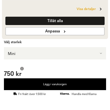
Visa detaljer
Olive
750 kr
I lager
Tillåt alla
Visa fler +8
Anpassa
Välj storlek
Mini
750 kr
Lägg i varukorgen
Fri frakt över 1.500 kr
Handla med Klarna