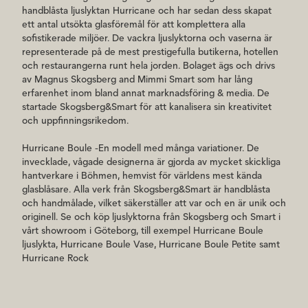
handblåsta ljuslyktan Hurricane och har sedan dess skapat
ett antal utsökta glasföremål för att komplettera alla
sofistikerade miljöer. De vackra ljuslyktorna och vaserna är
representerade på de mest prestigefulla butikerna, hotellen
och restaurangerna runt hela jorden. Bolaget ägs och drivs
av Magnus Skogsberg and Mimmi Smart som har lång
erfarenhet inom bland annat marknadsföring & media. De
startade Skogsberg&Smart för att kanalisera sin kreativitet
och uppfinningsrikedom.
Hurricane Boule -En modell med många variationer. De
invecklade, vågade designerna är gjorda av mycket skickliga
hantverkare i Böhmen, hemvist för världens mest kända
glasblåsare. Alla verk från Skogsberg&Smart är handblåsta
och handmålade, vilket säkerställer att var och en är unik och
originell. Se och köp ljuslyktorna från Skogsberg och Smart i
vårt showroom i Göteborg, till exempel Hurricane Boule
ljuslykta, Hurricane Boule Vase, Hurricane Boule Petite samt
Hurricane Rock