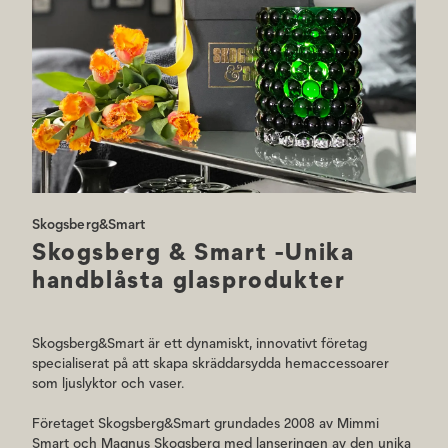
Alla lyktor & vaser har signaturen Skogsberg&Smart inristat i botten
för att säkerställa äktheten. Till ljuslyktorna rekommenderar vi ett 35
mm i diameter litet värmeljus i paraffin eller stearin som ljuskälla.
Alla produkter från Skogsberg&Smart bör handtvättas separat i varmt
tvålvatten, sköljas noggrant och torkas med en luddfri trasa. De tål inte
maskindisk.
Skogsberg&Smart
Skogsberg & Smart -Unika
handblåsta glasprodukter
Skogsberg&Smart är ett dynamiskt, innovativt företag
specialiserat på att skapa skräddarsydda hemaccessoarer
som ljuslyktor och vaser.
Företaget Skogsberg&Smart grundades 2008 av Mimmi
Smart och Magnus Skogsberg med lanseringen av den unika