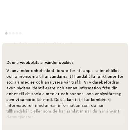
Molekyl Tealight 1 | Black
Varumärke
:
Gejst
Denna webbplats använder cookies
Välj utförande
Tealight
Vi använder enhetsidentifierare för att anpassa innehållet
och annonserna till användarna, tillhandahålla funktioner för
sociala medier och analysera vår trafik. Vi vidarebefordrar
Tealight
599 kr
även sådana identifierare och annan information från din
Fåtal i lager
enhet till de sociala medier och annons- och analysföretag
som vi samarbetar med. Dessa kan i sin tur kombinera
informationen med annan information som du har
Candlelight | Set 1
tillhandahållit eller som de har samlat in när du har använt
599 kr
Fåtal i lager
deras tjänster.