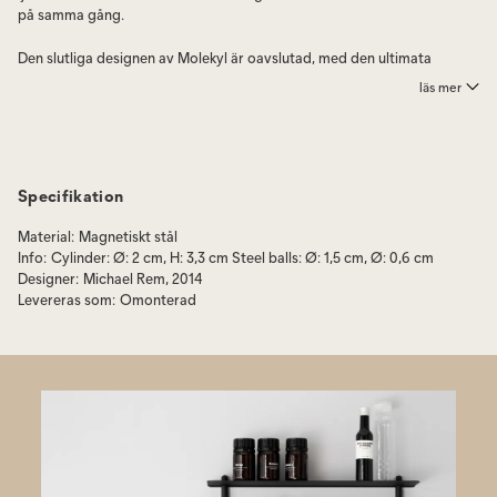
på samma gång.
Den slutliga designen av Molekyl är oavslutad, med den ultimata
formen som du bestämmer.
läs mer
Molekyl finns som Candlelight för vanliga stearinljus eller som Tealight
för värmeljus.
Molekyl Candlelight finns som set med 1, 2, 3 eller 4 stycken ljushållare.
Specifikation
Till exempel är Molekyl Candlelight 4 ett paket med 4 x Molekyl
Candlelight 1.
Material
:
Magnetiskt stål
Info
:
Cylinder: Ø: 2 cm, H: 3,3 cm Steel balls: Ø: 1,5 cm, Ø: 0,6 cm
Välj din Molekyl i Crome, Svart eller Brass
Designer
:
Michael Rem, 2014
Levereras som
:
Omonterad