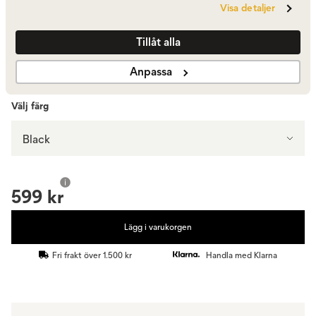
Visa detaljer
Candlelight | Set 2
1 199 kr
Tillåt alla
Visa fler +1
Anpassa
Välj färg
Black
599 kr
Lägg i varukorgen
Fri frakt över 1.500 kr
Handla med Klarna