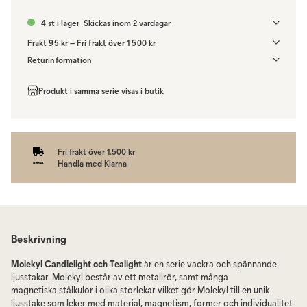
4 st i lager
Skickas inom 2 vardagar
Frakt 95 kr – Fri frakt över 1 500 kr
Denna vara skickas till ett ombud. Du väljer själv i kassan vilket DHL
Returinformation
eller PostNord ombud du önskar få din leverans till. Du blir aviserad
Du har 14 dagars ångerrätt från den dag du tog emot din order,
när din order finns att hämta. Beställs varan ihop med andra
enligt
distansavtalslagen.
Produkt i samma serie visas i butik
produkter skickas hela ordern tillsammans med samma
fraktalternativ.
Fri frakt över 1.500 kr
Handla med Klarna
Beskrivning
Molekyl Candlelight och Tealight
är en serie vackra och spännande
ljusstakar. Molekyl består av ett metallrör, samt många
magnetiska stålkulor i olika storlekar vilket gör Molekyl till en unik
ljusstake som leker med material, magnetism, former och individualitet