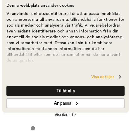
Fog Melange
Denna webbplats använder cookies
Vi använder enhetsidentifierare för att anpassa innehållet
Varumärke
:
Stackelbergs
och annonserna till användarna, tillhandahålla funktioner för
sociala medier och analysera vår trafik. Vi vidarebefordrar
Välj färg
Tide & Blue Fog Melange
även sådana identifierare och annan information från din
enhet till de sociala medier och annons- och analysföretag
som vi samarbetar med. Dessa kan i sin tur kombinera
Tide & Blue Fog Melange
2 395 kr
informationen med annan information som du har
Fåtal i lager
tillhandahållit eller som de har samlat in när du har använt
deras tjänster.
Black & Skiffer Check
2 395 kr
Visa detaljer
Tillåt alla
Antique Rose
2 395 kr
Fåtal i lager
Anpassa
Visa fler +11