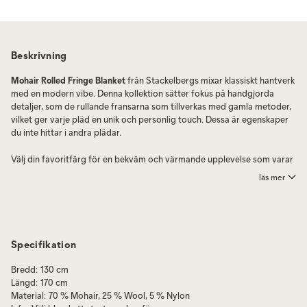
Beskrivning
Mohair Rolled Fringe Blanket
från Stackelbergs mixar klassiskt hantverk
med en modern vibe. Denna kollektion sätter fokus på handgjorda
detaljer, som de rullande fransarna som tillverkas med gamla metoder,
vilket ger varje pläd en unik och personlig touch. Dessa är egenskaper
du inte hittar i andra plädar.
Välj din favoritfärg för en bekväm och värmande upplevelse som varar
länge. Mohair Blanket kombinerar gammalt hantverkskunnande med
läs mer
nutida design för att skapa en tidlös och inbjudande känsla.
Mohair pläd från Stackelbergs är dessutom en mycket uppskattad
gåva eller present.
Specifikation
Mohair pläd är gjord av den finaste mohairullen från getter som lever
fritt i Sydafrikas Karoo-region, vilket säkerställer top-notch kvalitet
Bredd
:
130 cm
och hållbarhet. Pläden är inte bara varm och välkomnande utan även
Längd
:
170 cm
vattenavstötande och temperaturreglerande, perfekt för alla tillfällen.
Material
:
70 % Mohair, 25 % Wool, 5 % Nylon