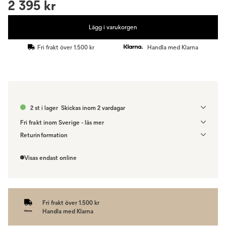
2 395 kr
Lägg i varukorgen
Fri frakt över 1.500 kr
Handla med Klarna
2 st i lager
Skickas inom 2 vardagar
Fri frakt inom Sverige - läs mer
Denna vara skickas till ett ombud. Du väljer själv i kassan vilket DHL
Returinformation
eller PostNord ombud du önskar få din leverans till. Du blir aviserad
Du har 14 dagars ångerrätt från den dag du tog emot din order,
när din order finns att hämta. Beställs varan ihop med andra
enligt
distansavtalslagen.
Visas endast online
produkter skickas hela ordern tillsammans med samma
fraktalternativ.
Fri frakt över 1.500 kr
Handla med Klarna