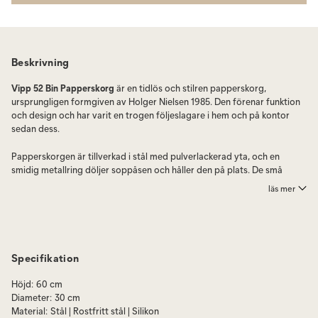
Beskrivning
Vipp 52 Bin Papperskorg
är en tidlös och stilren papperskorg,
ursprungligen formgiven av Holger Nielsen 1985. Den förenar funktion
och design och har varit en trogen följeslagare i hem och på kontor
sedan dess.
Papperskorgen är tillverkad i stål med pulverlackerad yta, och en
smidig metallring döljer soppåsen och håller den på plats. De små
gummihjulen gör den lätt att flytta, och med en kapacitet på 35 liter
läs mer
rymmer den generöst med avfall – idealisk för kontoret. Ett paket
avfallspåsar ingår vid köp.
År 1985 skapade Holger Nielsen den tidlösa Vipp 52 Papperskorg, som
varit en trogen medhjälpare i hushåll och kontor sedan dess. Tillverkad
Specifikation
av stål och avslutad med en pulverlackerad yta, är papperskorgen
både elegant och hållbar. Dess små gummi-hjul underlättar förflyttning
Höjd
:
60 cm
till var du än behöver den. Med en kapacitet på 35 liter, är det ett
Diameter
:
30 cm
generöst utrymme för ditt avfall.
Material
:
Stål | Rostfritt stål | Silikon