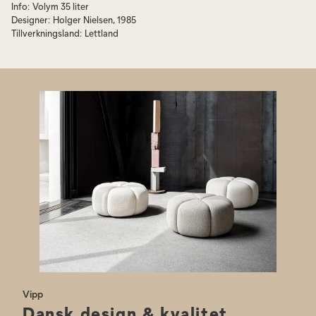
Info
:
Volym 35 liter
Är du i behov av avfallspåsar?
Inga problem, Vipp erbjuder speciellt
Designer
:
Holger Nielsen, 1985
utformade avfallspåsar för deras olika papperskorgsmodeller.
Tillverkningsland
:
Lettland
Vipp
Dansk design & kvalitet