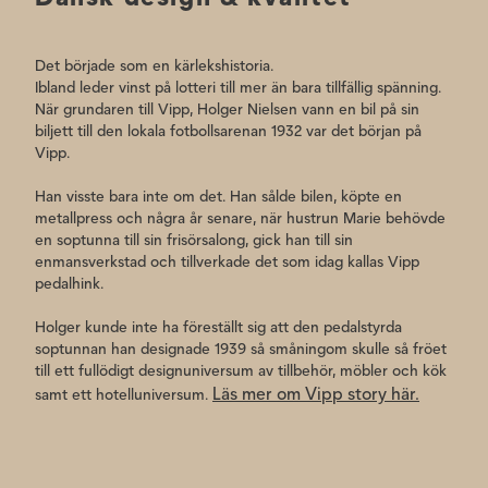
Det började som en kärlekshistoria.
Ibland leder vinst på lotteri till mer än bara tillfällig spänning.
När grundaren till Vipp, Holger Nielsen vann en bil på sin
biljett till den lokala fotbollsarenan 1932 var det början på
Vipp.
Han visste bara inte om det. Han sålde bilen, köpte en
metallpress och några år senare, när hustrun Marie behövde
en soptunna till sin frisörsalong, gick han till sin
enmansverkstad och tillverkade det som idag kallas Vipp
pedalhink.
Holger kunde inte ha föreställt sig att den pedalstyrda
soptunnan han designade 1939 så småningom skulle så fröet
till ett fullödigt designuniversum av tillbehör, möbler och kök
Läs mer om Vipp story här.
samt ett hotelluniversum.