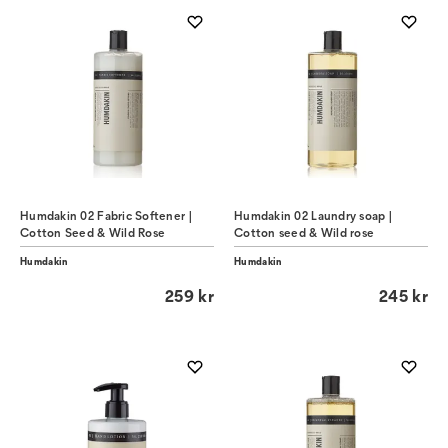
Humdakin 02 Fabric Softener |
Humdakin 02 Laundry soap |
Cotton Seed & Wild Rose
Cotton seed & Wild rose
Humdakin
Humdakin
259 kr
245 kr