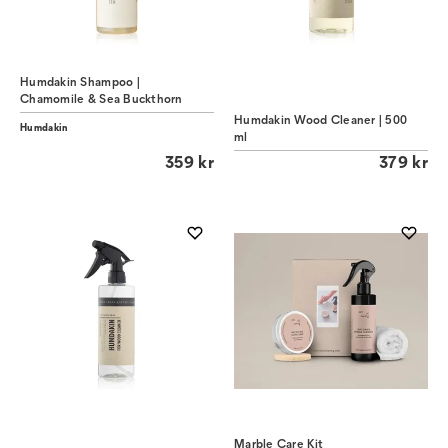
Humdakin Shampoo |
Chamomile & Sea Buckthorn
Humdakin Wood Cleaner | 500
Humdakin
ml
359 kr
379 kr
Marble Care Kit