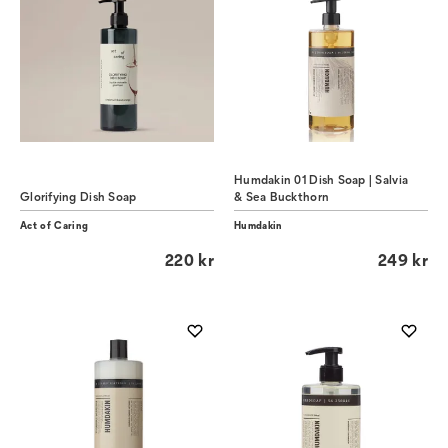
Humdakin 01 Dish Soap | Salvia
Glorifying Dish Soap
& Sea Buckthorn
Act of Caring
Humdakin
220 kr
249 kr