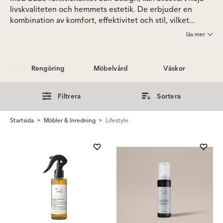
livskvaliteten och hemmets estetik. De erbjuder en
kombination av komfort, effektivitet och stil, vilket
underlättar vardagslivet samtidigt som de förskönar
läs mer
hemmiljön. Dessa produkter, från kroppsvård till
rengöring och inredningsdetaljer, speglar personlig
smak och bidrar till ett mer organiserat och visuellt
Rengöring
Möbelvård
Väskor
tilltalande hem.
Filtrera
Sortera
Startsida
Möbler & Inredning
Lifestyle