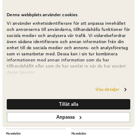
Humdakin 05 | Hand Lotion |
Denna webbplats använder cookies
Rhubarb and Birch
Humdakin Anti-Calc Spray
Vi använder enhetsidentifierare för att anpassa innehållet
Humdakin
Humdakin
och annonserna till användarna, tillhandahålla funktioner för
sociala medier och analysera vår trafik. Vi vidarebefordrar
375 kr
265 kr
även sådana identifierare och annan information från din
enhet till de sociala medier och annons- och analysföretag
som vi samarbetar med. Dessa kan i sin tur kombinera
informationen med annan information som du har
tillhandahållit eller som de har samlat in när du har använt
deras tjänster.
Visa detaljer
Tillåt alla
Anpassa
Humdakin Body Wash |
Humdakin Conditioner |
Chamomile & Sea Buckthorn
Chamomile & Sea Buckthorn
Humdakin
Humdakin