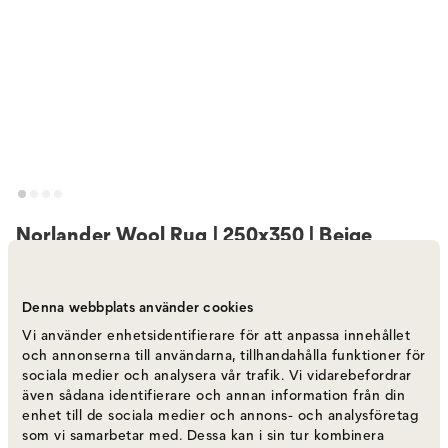
Norlander Wool Rug | 250x350 | Beige
Melange
Varumärke
:
Tinted
Denna webbplats använder cookies
Vi använder enhetsidentifierare för att anpassa innehållet
Välj färg
250x350 cm
och annonserna till användarna, tillhandahålla funktioner för
sociala medier och analysera vår trafik. Vi vidarebefordrar
även sådana identifierare och annan information från din
250x350 cm
14 900 kr
enhet till de sociala medier och annons- och analysföretag
som vi samarbetar med. Dessa kan i sin tur kombinera