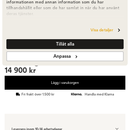
informationen med annan information som du har
tillhandahållit eller som de har samlat in när du har använt
200x300 cm
deras tjänster.
11 900 kr
Visa detaljer
300x400 cm
18 900 kr
Tillåt alla
Anpassa
14 900 kr
Lägg i varukorgen
Fri frakt över 1.500 kr
Handla med Klarna
Leverans inom 10-14 arbetsdagar