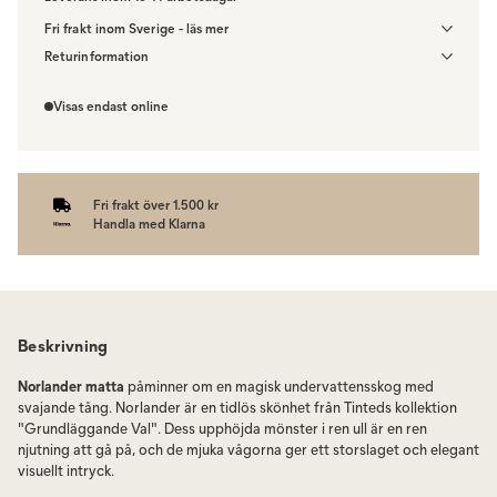
Fri frakt inom Sverige - läs mer
Denna vara skickas till din port/tomtgräns. Innan leverans blir du
Returinformation
aviserad om vilken tidpunkt leveransen beräknas. Beställs varan
Du har 14 dagars ångerrätt från den dag du tog emot din order,
ihop med andra produkter skickas hela ordern tillsammans.
enligt
distansavtalslagen.
Visas endast online
Fri frakt över 1.500 kr
Handla med Klarna
Beskrivning
Norlander matta
påminner om en magisk undervattensskog med
svajande tång. Norlander är en tidlös skönhet från Tinteds kollektion
"Grundläggande Val". Dess upphöjda mönster i ren ull är en ren
njutning att gå på, och de mjuka vågorna ger ett storslaget och elegant
visuellt intryck.