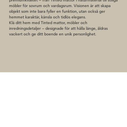
premiumkvalitet – från Tinted mattor i naturmaterial till stiliga
möbler för sovrum och vardagsrum. Visionen är att skapa
objekt som inte bara fyller en funktion, utan också ger
hemmet karaktär, känsla och tidlös elegans.
Klä ditt hem med Tinted mattor, möbler och
inredningsdetaljer – designade för att hålla länge, åldras
vackert och ge ditt boende en unik personlighet.