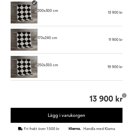
200x300 cm
13 900 kr
170x240 cm
11 900 kr
250x350 cm
19 900 kr
13 900 kr
Lägg i varukorgen
Fri frakt över 1.500 kr
Handla med Klarna