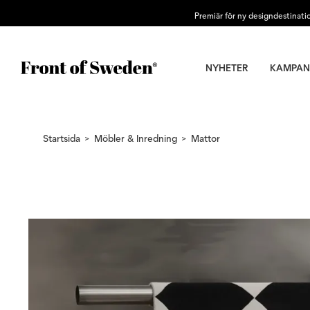
Premiär för ny designdestinati
NYHETER
KAMPAN
Startsida
Möbler & Inredning
Mattor