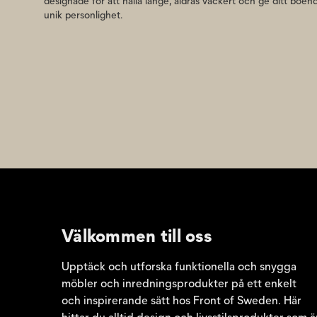
designade för att hålla länge, åldras vackert och ge ditt boen
unik personlighet.
Välkommen till oss
Upptäck och utforska funktionella och snygga
möbler och inredningsprodukter på ett enkelt
och inspirerande sätt hos Front of Sweden. Här