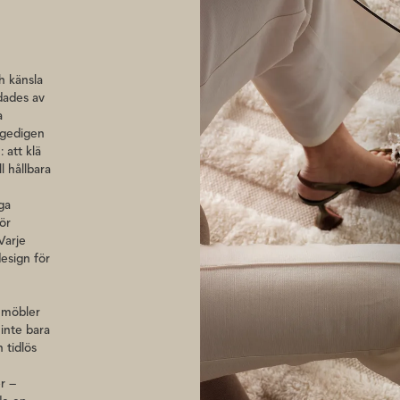
med golvvärme.
h känsla
dades av
a
 gedigen
 att klä
 hållbara
ga
för
Varje
design för
a möbler
inte bara
 tidlös
r –