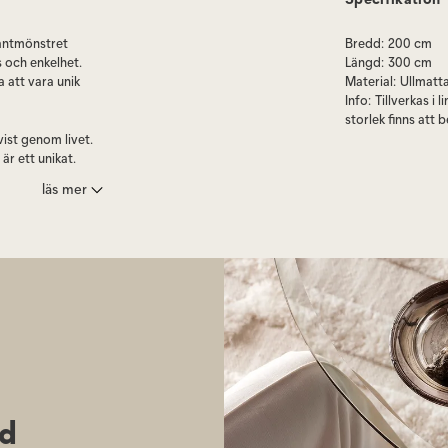
antmönstret
Bredd
:
200 cm
 och enkelhet.
Längd
:
300 cm
 att vara unik
Material
:
Ullmatt
Info
:
Tillverkas i 
storlek finns att b
ist genom livet.
är ett unikat.
läs mer
l, du kan göra
lster. Handtuftad
a ditt hem med sin
t den galant
genskaper och
få i varje storlek
örsiktigt,
är tillverkad av
ed
visande. Eftersom
rer. Din matta