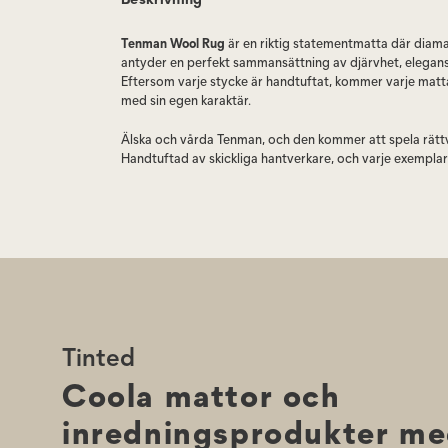
Tenman Wool Rug
är en riktig statementmatta där diam
antyder en perfekt sammansättning av djärvhet, elegans
Eftersom varje stycke är handtuftat, kommer varje matta
med sin egen karaktär.
Älska och vårda Tenman, och den kommer att spela rättv
Handtuftad av skickliga hantverkare, och varje exemplar 
Kung, drottning, löpare eller bonde? Det spelar ingen rol
dina egna drag över detta Coco-färgade schackrutiga a
i fin ull, kommer Tinteds svartvita argyle-skatt att pryd
allvarsamma men djärva närvaro - förvänta dig alltid at
dämpar ditt fall när du snubblar över kontrasterande e
motsägelsefulla åsikter.
Tenman tillverkas i begränsade upplagor, med bara några 
Tinted
tillgängliga för köp.
Coola mattor och
Skötselinstruktioner: Endast punktrengöring, dammsug f
behandla din matta med kärlek och respekt. Denna matta 
inredningsprodukter m
ull, vilket gör den mycket hållbar och naturligt smutsav
ull är ett naturmaterial kan din matta fälla överskottsfib