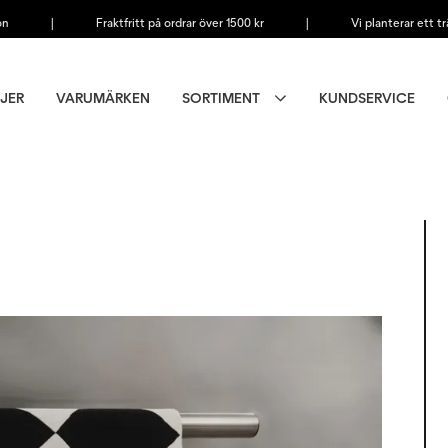
on
|
Fraktfritt på ordrar över 1500 kr
|
Vi planterar ett tr
JER
VARUMÄRKEN
SORTIMENT
KUNDSERVICE