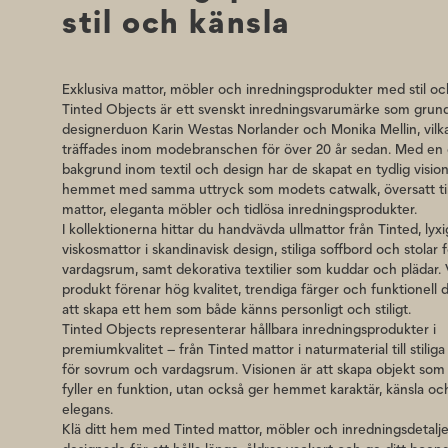
stil och känsla
kommer att trivas på alla typer av ytor, inklusive golv 
Tillverkad i Delhi.
Exklusiva mattor, möbler och inredningsprodukter med stil oc
Tinted Objects är ett svenskt inredningsvarumärke som grun
designerduon Karin Westas Norlander och Monika Mellin, vilk
träffades inom modebranschen för över 20 år sedan. Med en
bakgrund inom textil och design har de skapat en tydlig vision:
hemmet med samma uttryck som modets catwalk, översatt till
mattor, eleganta möbler och tidlösa inredningsprodukter.
I kollektionerna hittar du handvävda ullmattor från Tinted, lyxi
viskosmattor i skandinavisk design, stiliga soffbord och stolar 
vardagsrum, samt dekorativa textilier som kuddar och plädar. 
produkt förenar hög kvalitet, trendiga färger och funktionell 
att skapa ett hem som både känns personligt och stiligt.
Tinted Objects representerar hållbara inredningsprodukter i
premiumkvalitet – från Tinted mattor i naturmaterial till stilig
för sovrum och vardagsrum. Visionen är att skapa objekt som 
fyller en funktion, utan också ger hemmet karaktär, känsla och
elegans.
Klä ditt hem med Tinted mattor, möbler och inredningsdetalje