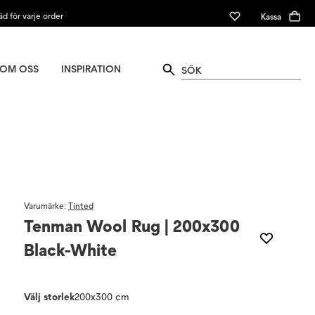
äd för varje order
Kassa
OM OSS
INSPIRATION
Varumärke
:
Tinted
Tenman Wool Rug | 200x300
Black-White
Välj storlek
200x300 cm