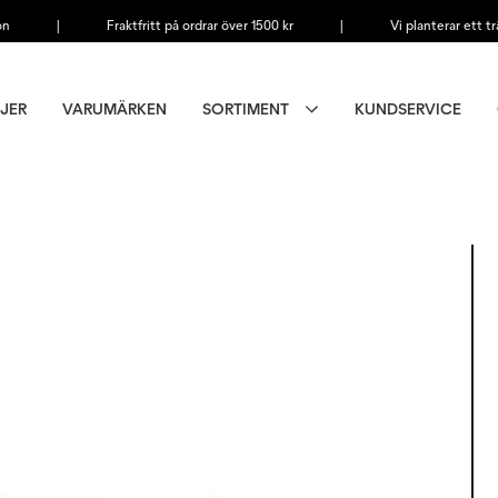
on
|
Fraktfritt på ordrar över 1500 kr
|
Vi planterar ett tr
JER
VARUMÄRKEN
SORTIMENT
KUNDSERVICE