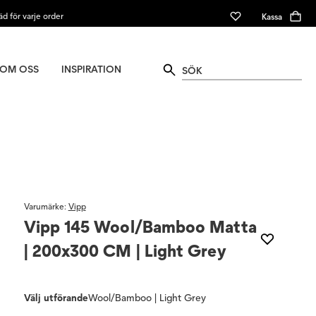
äd för varje order
Kassa
OM OSS
INSPIRATION
Varumärke
:
Vipp
Vipp 145 Wool/Bamboo Matta
| 200x300 CM | Light Grey
Välj utförande
Wool/Bamboo | Light Grey