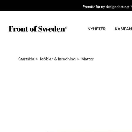
Premiär för ny designdestinati
NYHETER
KAMPAN
Startsida
Möbler & Inredning
Mattor