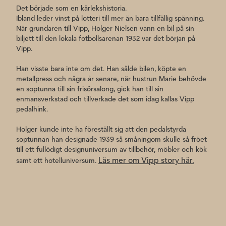
Det började som en kärlekshistoria.
Ibland leder vinst på lotteri till mer än bara tillfällig spänning.
När grundaren till Vipp, Holger Nielsen vann en bil på sin
biljett till den lokala fotbollsarenan 1932 var det början på
Vipp.
Han visste bara inte om det. Han sålde bilen, köpte en
metallpress och några år senare, när hustrun Marie behövde
en soptunna till sin frisörsalong, gick han till sin
enmansverkstad och tillverkade det som idag kallas Vipp
pedalhink.
Holger kunde inte ha föreställt sig att den pedalstyrda
soptunnan han designade 1939 så småningom skulle så fröet
till ett fullödigt designuniversum av tillbehör, möbler och kök
Läs mer om Vipp story här.
samt ett hotelluniversum.