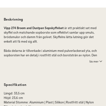
Beskrivning
Vipp 274 Broom and Dustpan Sopskyffelset
är ett praktiskt set med
skyffel och matchande sopborste som effektivt samlar upp smuts,
brödsmulor och damm från golvet. Skyffelns lätta lutning gör det
enkelt att få med sig allt.
Båda delarna är tillverkade i aluminium med pulverlackerad yta, och
sopborsten har en detalj i rostfritt stål och borststrån av nylon. Den
lutande designen gör att skyffeln står upp av sig själv, och
läs mer
silikonbandet på toppen gör setet enkelt att hänga upp efter
användning. Ett lika snyggt som användbart tillskott i köket.
Detta kit innehåller en praktisk skyffel och en matchande sopborste,
båda tillverkade av aluminium med en pulverlackerad yta. Sopborsten
Specifikation
har en detalj i rostfritt stål och nylonborsthår.
Längd
:
33,5 cm
Höjd
:
23,6 cm
Material Stomme
:
Aluminium | Plast | Silikon | Rostfritt stål | Nylon