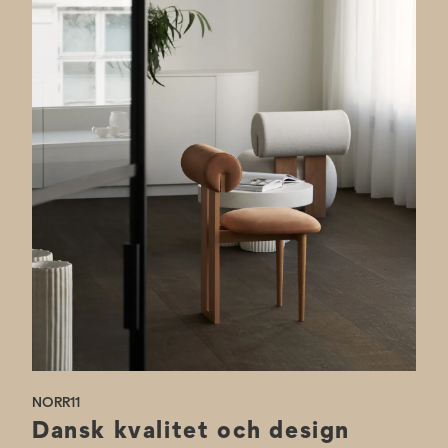
Vi förstår att varje utrymme är unikt, och Y11 finns därför tillgänglig i
flera variationer.
Design: - Rune Krøjgaard och Knut Bendik Humlevik, 2011
NORR11
Dansk kvalitet och design