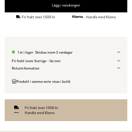
Lägg i varukorgen
Fri frakt över 1.500 kr
Handla med Klarna
1 st i lager
Skickas inom 2 vardagar
Fri frakt inom Sverige - läs mer
Denna vara skickas till ett ombud. Du väljer själv i kassan vilket DHL
Returinformation
eller PostNord ombud du önskar få din leverans till. Du blir aviserad
Du har 14 dagars ångerrätt från den dag du tog emot din order,
när din order finns att hämta. Beställs varan ihop med andra
enligt
distansavtalslagen.
Produkt i samma serie visas i butik
produkter skickas hela ordern tillsammans med samma
fraktalternativ.
Fri frakt över 1.500 kr
Handla med Klarna