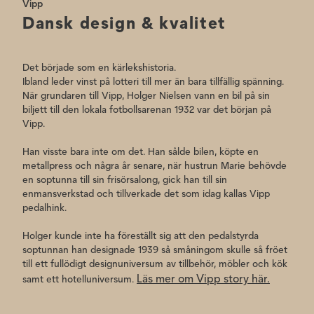
Vipp
Dansk design & kvalitet
Det började som en kärlekshistoria.
Ibland leder vinst på lotteri till mer än bara tillfällig spänning.
När grundaren till Vipp, Holger Nielsen vann en bil på sin
biljett till den lokala fotbollsarenan 1932 var det början på
Vipp.
Han visste bara inte om det. Han sålde bilen, köpte en
metallpress och några år senare, när hustrun Marie behövde
en soptunna till sin frisörsalong, gick han till sin
enmansverkstad och tillverkade det som idag kallas Vipp
pedalhink.
Holger kunde inte ha föreställt sig att den pedalstyrda
soptunnan han designade 1939 så småningom skulle så fröet
till ett fullödigt designuniversum av tillbehör, möbler och kök
Läs mer om Vipp story här.
samt ett hotelluniversum.