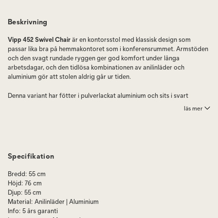
Beskrivning
Vipp 452 Swivel Chair
är en kontorsstol med klassisk design som
passar lika bra på hemmakontoret som i konferensrummet. Armstöden
och den svagt rundade ryggen ger god komfort under långa
arbetsdagar, och den tidlösa kombinationen av anilinläder och
aluminium gör att stolen aldrig går ur tiden.
Denna variant har fötter i pulverlackat aluminium och sits i svart
anilinläder, med 360 graders rotation för smidig rörelsefrihet.
läs mer
Komplettera gärna med ett läderarmskydd.
Dess underrede är tillverkat av aluminium, och du kan välja mellan en
polerad eller pulverlackerad finish. Sitsen är gjord av mjukt anilinläder,
tillgängligt i flera färgalternativ.
Specifikation
Med en roterande funktion på 360 grader har stolen bra flexibilitet och
Bredd
:
55 cm
finns tillgänglig antingen med hjul eller fötter.
Höjd
:
76 cm
Djup
:
55 cm
För råd om hur du bäst tar hand om din stol, se den bifogade PDF:en
Material
:
Anilinläder | Aluminium
under Specifikation.
Info
:
5 års garanti