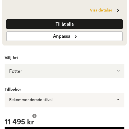
Visa detaljer
Polerat aluminium | Svart läder
11 495 kr
Tillåt alla
Anpassa
Visa fler +1
Välj fot
Fötter
Tillbehör
Rekommenderade tillval
11 495 kr