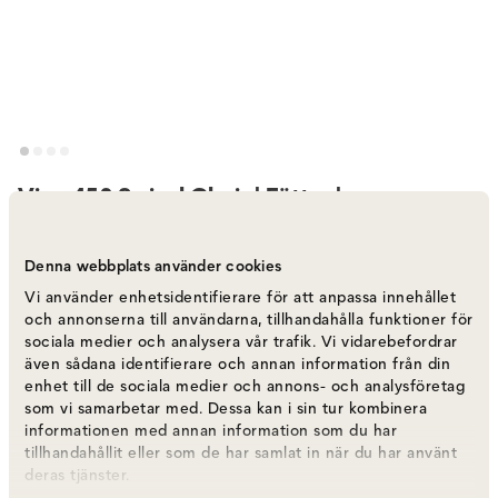
Vipp 452 Swivel Chair | Fötter |
Pulverlackat Aluminium, Svart Läder
Varumärke
:
Vipp
Denna webbplats använder cookies
Vi använder enhetsidentifierare för att anpassa innehållet
och annonserna till användarna, tillhandahålla funktioner för
Välj färg
Pulverlackat aluminium | Svart läder
sociala medier och analysera vår trafik. Vi vidarebefordrar
även sådana identifierare och annan information från din
Pulverlackat aluminium | Svart läder
11 495 kr
enhet till de sociala medier och annons- och analysföretag
Fåtal i lager
som vi samarbetar med. Dessa kan i sin tur kombinera
informationen med annan information som du har
tillhandahållit eller som de har samlat in när du har använt
deras tjänster.
Polerat aluminium | Grönt läder
11 495 kr