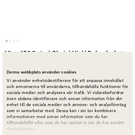
Vipp 452 Swivel Chair | Hjul | Pulverlackat
Aluminum, Svart Läder
Varumärke
:
Vipp
Denna webbplats använder cookies
Vi använder enhetsidentifierare för att anpassa innehållet
och annonserna till användarna, tillhandahålla funktioner för
Välj färg
Pulverlackat aluminium | Svart läder
sociala medier och analysera vår trafik. Vi vidarebefordrar
även sådana identifierare och annan information från din
enhet till de sociala medier och annons- och analysföretag
Pulverlackat aluminium | Svart läder
11 995 kr
som vi samarbetar med. Dessa kan i sin tur kombinera
informationen med annan information som du har
tillhandahållit eller som de har samlat in när du har använt
deras tjänster.
Polerat aluminium | Grönt läder
11 995 kr