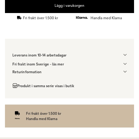
Lägg i varukorgen
Fri frakt över 1.500 kr
Handla med Klarna
Leverans inom 10-14 arbetsdagar
Fri frakt inom Sverige - läs mer
Denna vara skickas till ett ombud. Du väljer själv i kassan vilket DHL
Returinformation
eller PostNord ombud du önskar få din leverans till. Du blir aviserad
Du har 14 dagars ångerrätt från den dag du tog emot din order,
när din order finns att hämta. Beställs varan ihop med andra
enligt
distansavtalslagen.
Produkt i samma serie visas i butik
produkter skickas hela ordern tillsammans med samma
fraktalternativ.
Fri frakt över 1.500 kr
Handla med Klarna