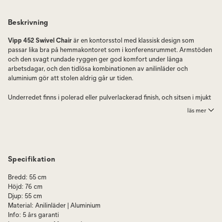
Beskrivning
Vipp 452 Swivel Chair
är en kontorsstol med klassisk design som
passar lika bra på hemmakontoret som i konferensrummet. Armstöden
och den svagt rundade ryggen ger god komfort under långa
arbetsdagar, och den tidlösa kombinationen av anilinläder och
aluminium gör att stolen aldrig går ur tiden.
Underredet finns i polerad eller pulverlackerad finish, och sitsen i mjukt
anilinläder erbjuds i flera färger. Med 360 graders rotation och valet
läs mer
mellan hjul eller fötter anpassas stolen enkelt efter din arbetsplats.
Komplettera gärna med ett läderarmskydd.
Dess underrede är tillverkat av aluminium, och du kan välja mellan en
polerad eller pulverlackerad finish. Sitsen är gjord av mjukt anilinläder,
Specifikation
tillgängligt i flera färgalternativ.
Bredd
:
55 cm
Med en roterande funktion på 360 grader har stolen bra flexibilitet och
Höjd
:
76 cm
finns tillgänglig antingen med hjul eller fötter.
Djup
:
55 cm
Material
:
Anilinläder | Aluminium
För råd om hur du bäst tar hand om din stol, se den bifogade PDF:en
Info
:
5 års garanti
under Specifikation.