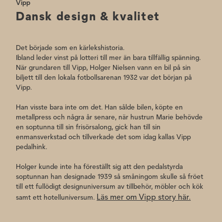
Vipp
Dansk design & kvalitet
Det började som en kärlekshistoria.
Ibland leder vinst på lotteri till mer än bara tillfällig spänning.
När grundaren till Vipp, Holger Nielsen vann en bil på sin
biljett till den lokala fotbollsarenan 1932 var det början på
Vipp.
Han visste bara inte om det. Han sålde bilen, köpte en
metallpress och några år senare, när hustrun Marie behövde
en soptunna till sin frisörsalong, gick han till sin
enmansverkstad och tillverkade det som idag kallas Vipp
pedalhink.
Holger kunde inte ha föreställt sig att den pedalstyrda
soptunnan han designade 1939 så småningom skulle så fröet
till ett fullödigt designuniversum av tillbehör, möbler och kök
Läs mer om Vipp story här.
samt ett hotelluniversum.