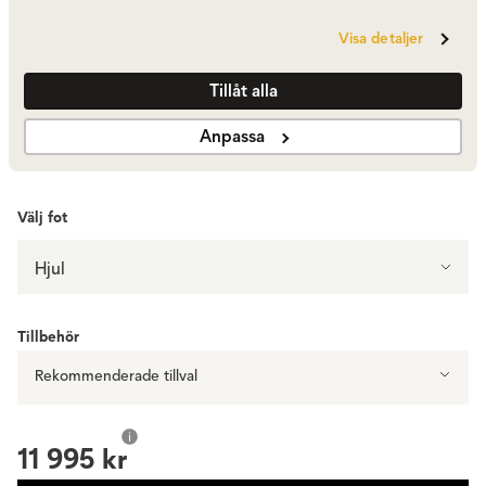
Visa detaljer
Polerat aluminium | Svart läder
11 995 kr
Tillåt alla
Anpassa
Visa fler +1
Välj fot
Hjul
Tillbehör
Rekommenderade tillval
11 995 kr