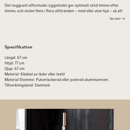
Det noggrant utformade ryggstödet ger optimalt stöd timme efter
timme, och stolen finns i flera utföranden – med eller utan hjul – så att
du enkelt anpassar den efter din arbetsplats. En kontorsstol som lyfter
läs mer
arbetsmiljön både ergonomiskt och estetiskt.
Vipp 453 Swivel är en kontorsstol i klassisk stil. Perfekt för dig som
söker en designad skrivbordsstol med hög sittkomfort. Stolen har 360
graders rotation.
Specifikation
Vipp 453 Swivel erbjudes med klädsel av textil eller läder. Textilen är
Längd
:
67 cm
tillverkad av 55 % linne, 35 % ull och 10 % polyamid. I utförande läder
Höjd
:
77 cm
är stolen klädd i anilinlädret vilket är ett levande läder där små naturliga
Djup
:
67 cm
märken kan förekomma.
Material
:
Klädsel av läder eller textil
Material Stomme
:
Pulverlackerad eller polerad aluminiumram
Tillverkningsland
:
Danmark