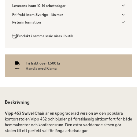
Leverans inom 10-14 arbetsdagar
Fri frakt inom Sverige - läs mer
Denna vara skickas till din port/tomtgräns. Innan leverans blir du
Returinformation
aviserad om vilken tidpunkt leveransen beräknas. Beställs varan
Du har 14 dagars ångerrätt från den dag du tog emot din order,
ihop med andra produkter skickas hela ordern tillsammans.
enligt
distansavtalslagen.
Produkt i samma serie visas i butik
Fri frakt över 1.500 kr
Handla med Klarna
Beskrivning
Vipp 453 Swivel Chair
är en uppgraderad version av den populära
kontorsstolen Vipp 452 och bjuder på förstklassig sittkomfort för både
hemmakontor och konferensrum. Den extra vadderade sitsen gör
stolen till ett perfekt val för långa arbetsdagar.