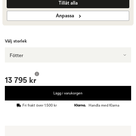
Tillåt alla
Svart Läder, Polerat Aluminium
13 795 kr
Anpassa
Visa fler +2
Välj storlek
Fötter
13 795 kr
Lägg i varukorgen
Fri frakt över 1.500 kr
Handla med Klarna