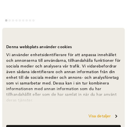
Vipp 453 Swivel Chair | Fötter |
Sandfärgat Läder, Polerat Aluminium
Denna webbplats använder cookies
Varumärke
:
Vipp
Vi använder enhetsidentifierare för att anpassa innehållet
och annonserna till användarna, tillhandahålla funktioner för
Välj färg
Camel Läder, Polerat Aluminium
sociala medier och analysera vår trafik. Vi vidarebefordrar
även sådana identifierare och annan information från din
enhet till de sociala medier och annons- och analysföretag
Camel Läder, Polerat Aluminium
13 795 kr
som vi samarbetar med. Dessa kan i sin tur kombinera
informationen med annan information som du har
tillhandahållit eller som de har samlat in när du har använt
deras tjänster.
Textil Mörk Sand, Polerat Aluminium
11 495 kr
Visa detaljer