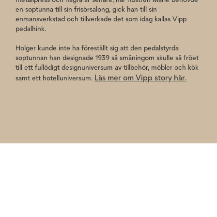
en soptunna till sin frisörsalong, gick han till sin
enmansverkstad och tillverkade det som idag kallas Vipp
pedalhink.
Holger kunde inte ha föreställt sig att den pedalstyrda
soptunnan han designade 1939 så småningom skulle så fröet
till ett fullödigt designuniversum av tillbehör, möbler och kök
Läs mer om Vipp story här.
samt ett hotelluniversum.