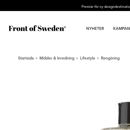
Premiär för ny designdestinati
NYHETER
KAMPAN
Startsida
Möbler & Inredning
Lifestyle
Rengöring