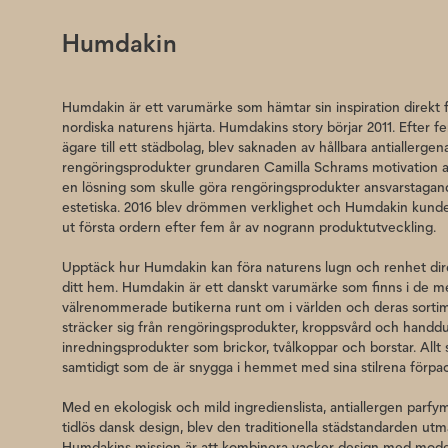
ämnen.
Humdakin
Blanda inte olika rengöringsprodukter.
Använd en ren, fuktig trasa efter avtorkning för a
Humdakin är ett varumärke som hämtar sin inspiration direkt 
nordiska naturens hjärta. Humdakins story börjar 2011. Efter 
Använd alltid varmt vatten för rengöring.
ägare till ett städbolag, blev saknaden av hållbara antiallergen
rengöringsprodukter grundaren Camilla Schrams motivation a
Humdakins produkter innehåller allergivänlig parfym oc
en lösning som skulle göra rengöringsprodukter ansvarstaga
konserveringsmedel. Humdakins flytande produkter är 
estetiska. 2016 blev drömmen verklighet och Humdakin kunde
testade. Förpackningen är gjord av återanvändbar plast.
mindre än 5 % nonjoniska ytaktiva ämnen, konservering
ut första ordern efter fem år av nogrann produktutveckling.
fenoxietanol) och parfymer
Upptäck hur Humdakin kan föra naturens lugn och renhet dire
ditt hem. Humdakin är ett danskt varumärke som finns i de m
välrenommerade butikerna runt om i världen och deras sorti
sträcker sig från rengöringsprodukter, kroppsvård och handduka
inredningsprodukter som brickor, tvålkoppar och borstar. Allt
samtidigt som de är snygga i hemmet med sina stilrena förpac
Med en ekologisk och mild ingredienslista, antiallergen parf
tidlös dansk design, blev den traditionella städstandarden ut
Humdakins mission är att kombinera vacker design med mod