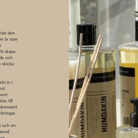
tt undvika ränder.
från den
fem år som
a
tt skapa
h endast milda
nde och
dermatologiskt
 skicka
 Ingredienser:
smedel (2-
kt in i
est
ment
r, till
 skonsamt
kningar.
ym och en
manad.
ern