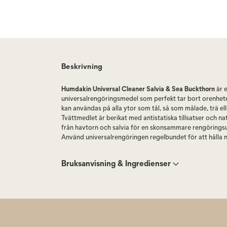
Beskrivning
Humdakin Universal Cleaner Salvia & Sea Buckthorn
är e
universalrengöringsmedel som perfekt tar bort orenhete
kan användas på alla ytor som tål, så som målade, trä ell
Tvättmedlet är berikat med antistatiska tillsatser och na
från havtorn och salvia för en skonsammare rengörings
Använd universalrengöringen regelbundet för att hålla 
bakterieantalet och ditt hem rent och behagligt doftan
Bruksanvisning & Ingredienser
Använd universalrengöringen med vår
Humdakin Spray 
daglig rengöring. Att använda universalrengöringen på
att lämna en härlig, ren doft av havtorn i ditt hem.
Humdakin universalrengöring är PH-neutral och utan nå
kemikalier, så den kan användas i alla rum - även barnr
flytande produkter är fria från parabener, färgämnen, ete
kemiska parfymer, hormonstörande ämnen och cancerf