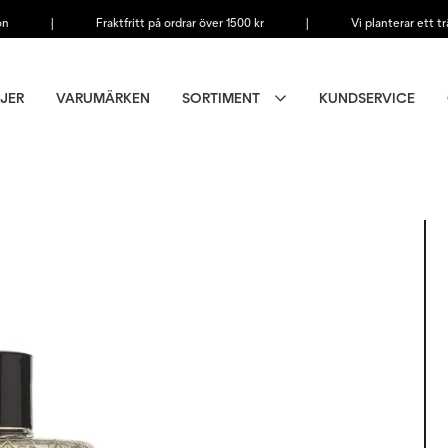
on
|
Fraktfritt på ordrar över 1500 kr
|
Vi planterar ett tr
JER
VARUMÄRKEN
SORTIMENT
KUNDSERVICE