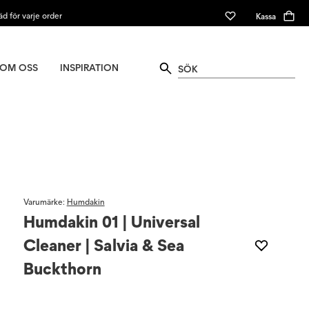
äd för varje order
Kassa
OM OSS
INSPIRATION
Varumärke
:
Humdakin
Humdakin 01 | Universal
Cleaner | Salvia & Sea
Buckthorn