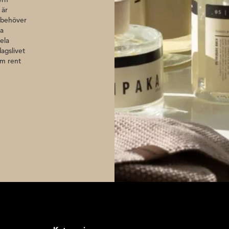
 är
e behöver
ra
ela
agslivet
em rent