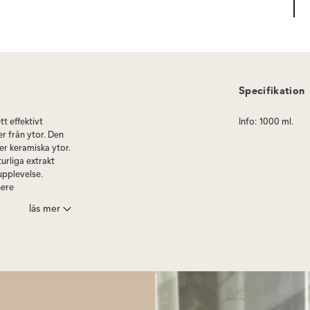
Specifikation
tt effektivt
Info
:
1000 ml.
r från ytor. Den
er keramiska ytor.
turliga extrakt
upplevelse.
nere
de.
läs mer
Bottle
för enkel
 dina golv kommer
gra starka
um. Humdakins
riska oljor,
ramkallande