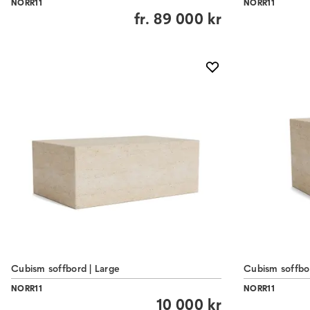
NORR11
NORR11
fr.
89 000 kr
Cubism soffbord | Large
Cubism soffbor
NORR11
NORR11
10 000 kr