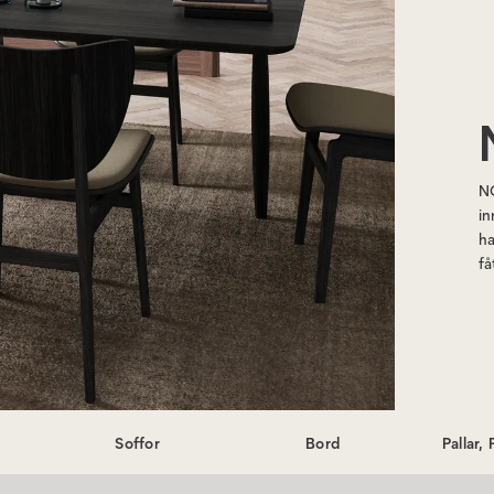
NO
in
ha
få
en
fr
ex
Soffor
Bord
Pallar,