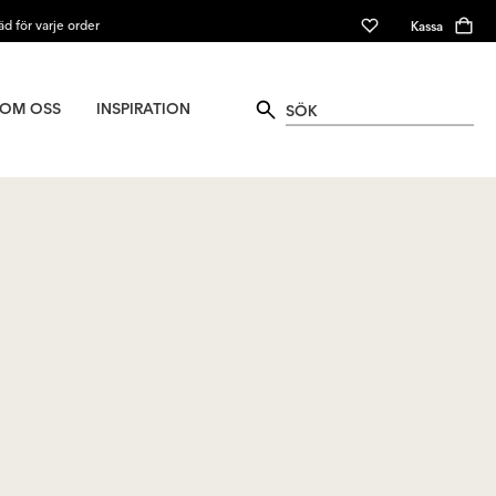
äd för varje order
Kassa
OM OSS
INSPIRATION