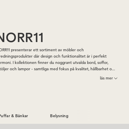
NORR11
RR11 presenterar ett sortiment av möbler och
redningsprodukter där design och funktionalitet är i perfekt
rmoni. I kollektionen finner du noggrant utvalda bord, soffor,
töljer och lampor - samtliga med fokus på kvalitet, hållbarhet och
 tidlös design. Utforska vårt sortiment av möbler och inredning
läs mer
ån NORR11 och upptäck produkter som ger ditt hem det där lilla
tra med skandinavisk elegans och modern stil.
 Puffar & Bänkar
Belysning