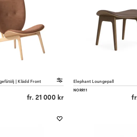
efåtölj | Klädd Front
Elephant Loungepall
NORR11
fr.
21 000 kr
fr